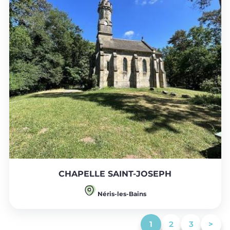
CHAPELLE SAINT-JOSEPH
Néris-les-Bains
(current)
1
2
3
>