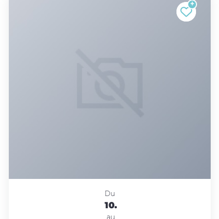
Du
10.
au