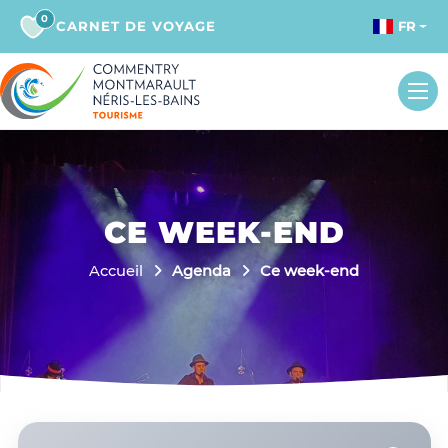
0
CARNET DE VOYAGE
FR
CE WEEK-END
Accueil
Agenda
Ce week-end