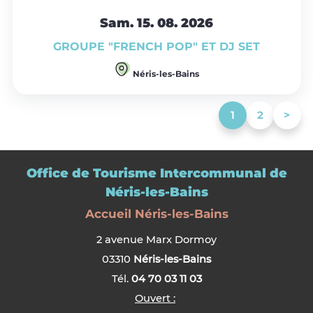
Sam. 15.
08.
2026
GROUPE "FRENCH POP" ET DJ SET
Néris-les-Bains
(current)
1
2
>
Office de Tourisme Intercommunal de
Néris-les-Bains
Accueil Néris-les-Bains
2 avenue Marx Dormoy
03310
Néris-les-Bains
Tél.
04 70 03 11 03
Ouvert :