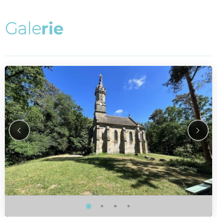
G
a
l
e
r
i
e