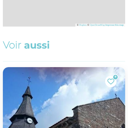
©
Mapbox
©
OpenStreetMap
Improve this map
V
o
i
r
a
u
s
s
i