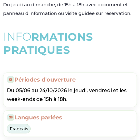
Du jeudi au dimanche, de 15h à 18h avec document et
panneau d'information ou visite guidée sur réservation.
I
N
F
O
R
M
A
T
I
O
N
S
P
R
A
T
I
Q
U
E
S
Périodes d'ouverture
Du 05/06 au 24/10/2026 le jeudi, vendredi et les
week-ends de 15h à 18h.
Langues parlées
Français