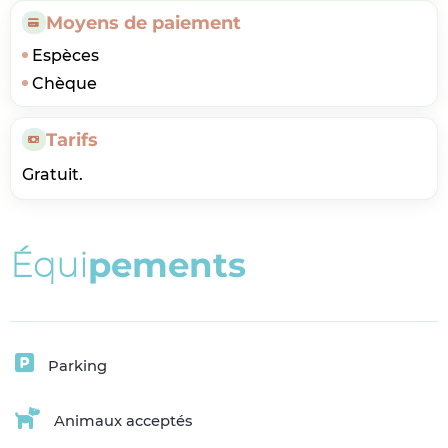
Moyens de paiement
Espèces
Chèque
Tarifs
Gratuit.
É
q
u
i
p
e
m
e
n
t
s
Parking
Animaux acceptés