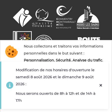
Nous collectons et traitons vos informations
personnelles dans le but suivant :
Personnalisation, Sécurité, Analyse du trafic
.
Modification de nos horaires d'ouverture le
samedi 8 août 2026 et le dimanche 9 août
Accepter
2026 :
© 2026 Commentry, Montmarault, Néris-les-bains
tourisme — Tous droits réservés
Refuser
Nous serons ouverts de 8h à 12h et de 14h à
Mentions légales
Gestion des cookies
Crédits
17h
Choisir les cookies que j'accepte
Sitemap
Fabriqué en France par