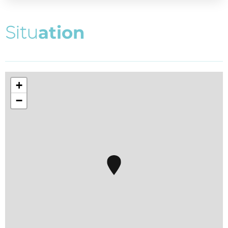
S
i
t
u
a
t
i
o
n
+
−