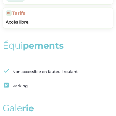
Tarifs
Accès libre.
É
q
u
i
p
e
m
e
n
t
s
Non accessible en fauteuil roulant
Parking
G
a
l
e
r
i
e