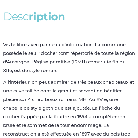
D
e
s
c
r
i
p
t
i
o
n
Visite libre avec panneau d'information. La commune
possède le seul "clocher tors" répertorié de toute la région
d'Auvergne. L'église primitive (ISMH) construite fin du
XIIe, est de style roman.
À l'intérieur, on peut admirer de très beaux chapiteaux et
une cuve taillée dans le granit et servant de bénitier
placée sur 4 chapiteaux romans. MH. Au XVIe, une
chapelle de style gothique est ajoutée. La flèche du
clocher frappée par la foudre en 1894 a complètement
brûlé et le sommet de la tour endommagé. La
reconstruction a été effectuée en 1897 avec du bois trop