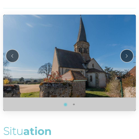
S
i
t
u
a
t
i
o
n