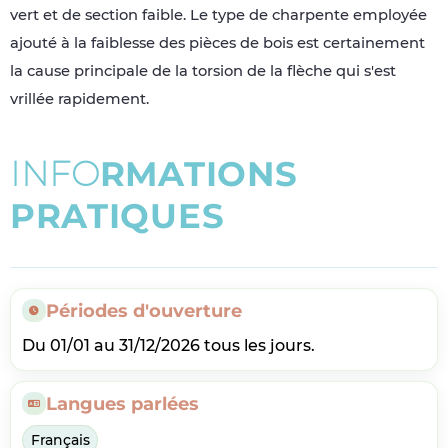
vert et de section faible. Le type de charpente employée
ajouté à la faiblesse des pièces de bois est certainement
la cause principale de la torsion de la flèche qui s'est
vrillée rapidement.
I
N
F
O
R
M
A
T
I
O
N
S
P
R
A
T
I
Q
U
E
S
Périodes d'ouverture
Du 01/01 au 31/12/2026 tous les jours.
Langues parlées
Français