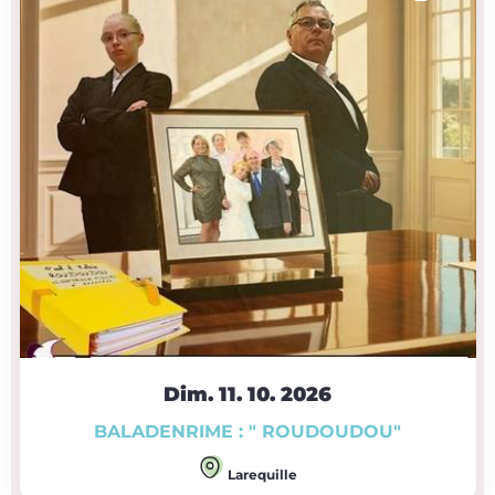
Dim. 11.
10.
2026
BALADENRIME : " ROUDOUDOU"
Larequille