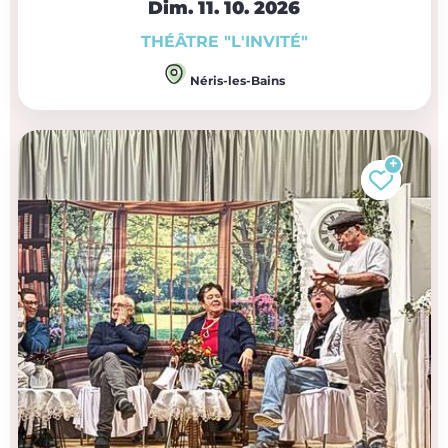
Dim. 11.
10.
2026
THÉÂTRE "L'INVITÉ"
Néris-les-Bains