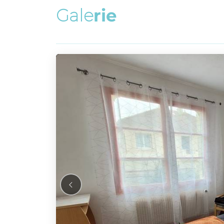
G
a
l
e
r
i
e