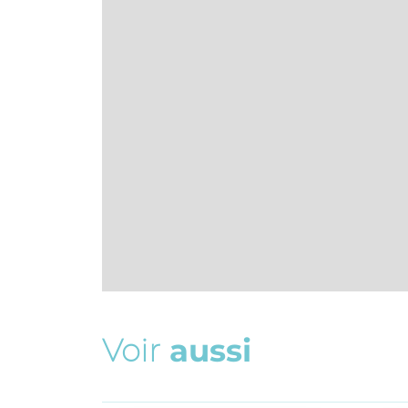
V
o
i
r
a
u
s
s
i