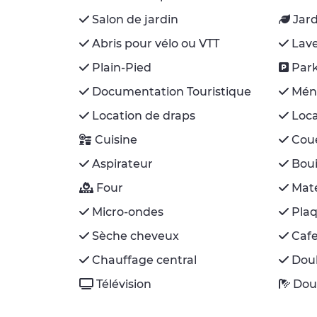
Salon de jardin
Jar
Abris pour vélo ou VTT
Lave
Plain-Pied
Par
Documentation Touristique
Mén
Location de draps
Loca
Cuisine
Cou
Aspirateur
Boui
Four
Maté
Micro-ondes
Plaq
Sèche cheveux
Cafe
Chauffage central
Doub
Télévision
Dou