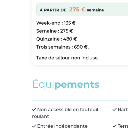
275 €
À PARTIR DE
semaine
Week-end : 135 €
Semaine : 275 €
Quinzaine : 480 €
Trois semaines : 690 €.
Taxe de séjour non incluse.
É
q
u
i
p
e
m
e
n
t
s
Non accessible en fauteuil
Bar
roulant
Entrée indépendante
Terr