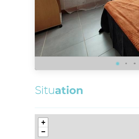
S
i
t
u
a
t
i
o
n
+
−