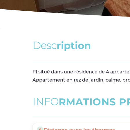
D
e
s
c
r
i
p
t
i
o
n
F1 situé dans une résidence de 4 apparte
Appartement en rez de jardin, calme, p
I
N
F
O
R
M
A
T
I
O
N
S
P
Distance avec les thermes