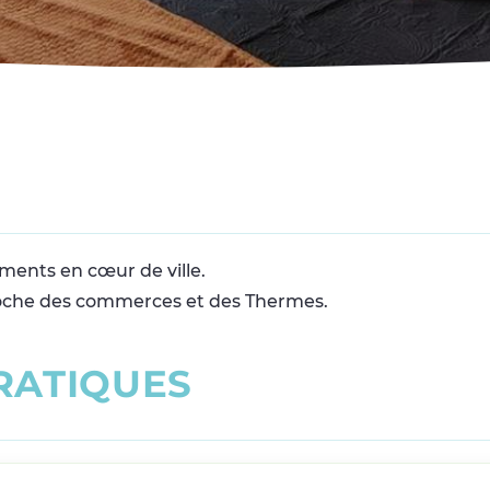
ments en cœur de ville.
roche des commerces et des Thermes.
R
A
T
I
Q
U
E
S