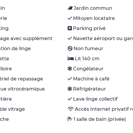
din
Jardin commun
rie
Mitoyen locataire
king
Parking privé
age avec supplément
Navette aéroport ou gar
tion de linge
Non fumeur
ette
Lit 140 cm
lloire
Congélateur
riel de repassage
Machine à café
ue vitrocéramique
Réfrigérateur
tière
Lave linge collectif
le vitrage
Accès Internet privatif 
che
1 salle de bain (privée)