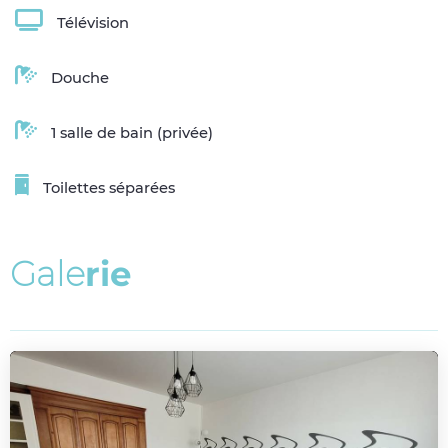
Télévision
Douche
1 salle de bain (privée)
Toilettes séparées
G
a
l
e
r
i
e