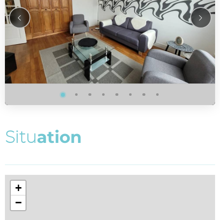
S
i
t
u
a
t
i
o
n
+
−