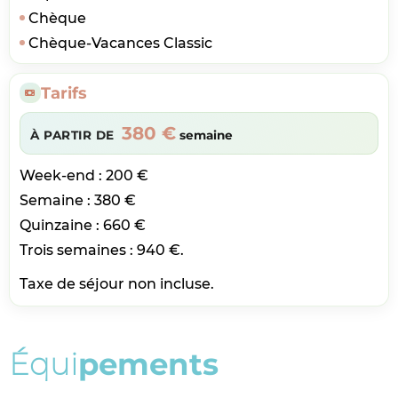
Chèque
Chèque-Vacances Classic
Tarifs
380 €
À PARTIR DE
semaine
Week-end : 200 €
Semaine : 380 €
Quinzaine : 660 €
Trois semaines : 940 €.
Taxe de séjour non incluse.
É
q
u
i
p
e
m
e
n
t
s