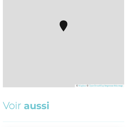
©
Mapbox
©
OpenStreetMap
Improve this map
V
o
i
r
a
u
s
s
i