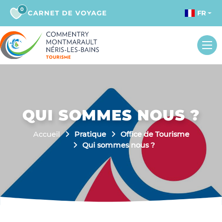
0
CARNET DE VOYAGE
FR
QUI SOMMES NOUS ?
Accueil
Pratique
Office de Tourisme
Qui sommes nous ?