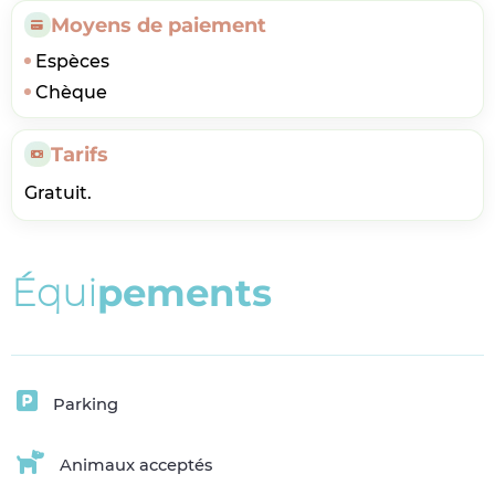
Moyens de paiement
Espèces
Chèque
Tarifs
Gratuit.
É
q
u
i
p
e
m
e
n
t
s
Parking
Animaux acceptés