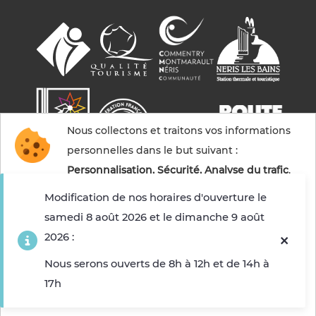
Nous collectons et traitons vos informations
personnelles dans le but suivant :
Personnalisation, Sécurité, Analyse du trafic
.
Modification de nos horaires d'ouverture le
samedi 8 août 2026 et le dimanche 9 août
Accepter
2026 :
© 2026 Commentry, Montmarault, Néris-les-bains
tourisme — Tous droits réservés
Refuser
Nous serons ouverts de 8h à 12h et de 14h à
Mentions légales
Gestion des cookies
Crédits
17h
Choisir les cookies que j'accepte
Sitemap
Fabriqué en France par