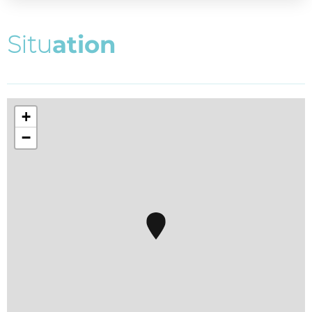
S
i
t
u
a
t
i
o
n
+
−