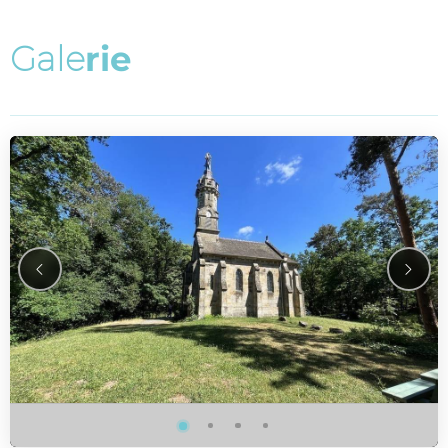
G
a
l
e
r
i
e