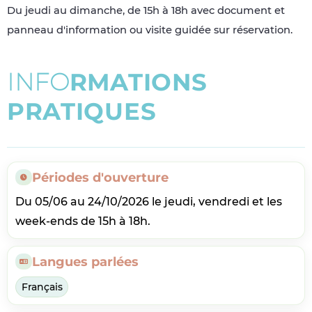
Du jeudi au dimanche, de 15h à 18h avec document et
panneau d'information ou visite guidée sur réservation.
I
N
F
O
R
M
A
T
I
O
N
S
P
R
A
T
I
Q
U
E
S
Périodes d'ouverture
Du 05/06 au 24/10/2026 le jeudi, vendredi et les
week-ends de 15h à 18h.
Langues parlées
Français