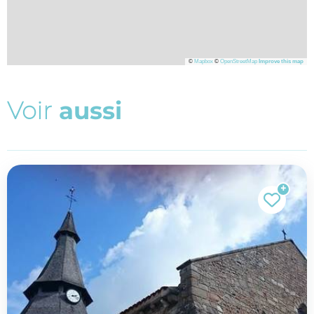
©
Mapbox
©
OpenStreetMap
Improve this map
V
o
i
r
a
u
s
s
i