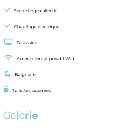
Sèche linge collectif
Chauffage électrique
Télévision
Accès Internet privatif Wifi
Baignoire
Toilettes séparées
G
a
l
e
r
i
e