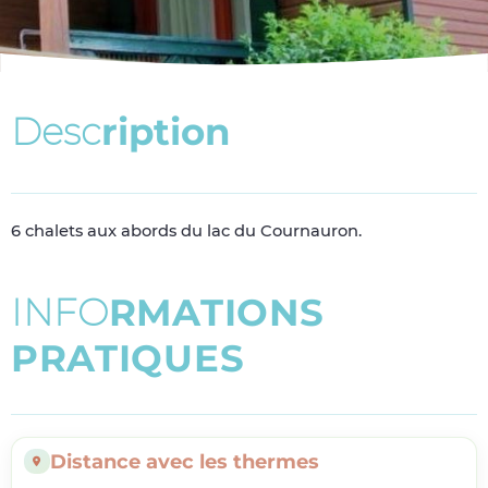
D
e
s
c
r
i
p
t
i
o
n
6 chalets aux abords du lac du Cournauron.
I
N
F
O
R
M
A
T
I
O
N
S
P
R
A
T
I
Q
U
E
S
Distance avec les thermes