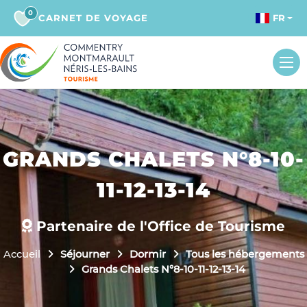
0
CARNET DE VOYAGE
FR
GRANDS CHALETS N°8-10-
11-12-13-14
Partenaire de l'Office de Tourisme
Accueil
Séjourner
Dormir
Tous les hébergements
Grands Chalets N°8-10-11-12-13-14