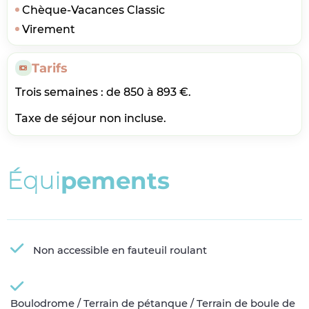
Chèque-Vacances Classic
Virement
Tarifs
Trois semaines : de 850 à 893 €.
Taxe de séjour non incluse.
É
q
u
i
p
e
m
e
n
t
s
Non accessible en fauteuil roulant
Boulodrome / Terrain de pétanque / Terrain de boule de