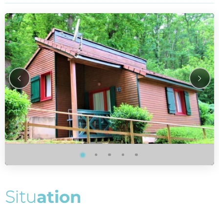
S
i
t
u
a
t
i
o
n