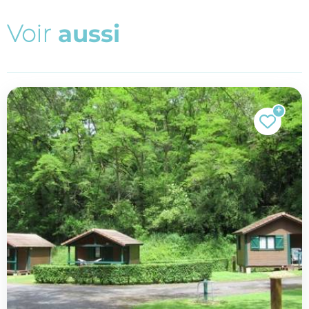
V
o
i
r
a
u
s
s
i