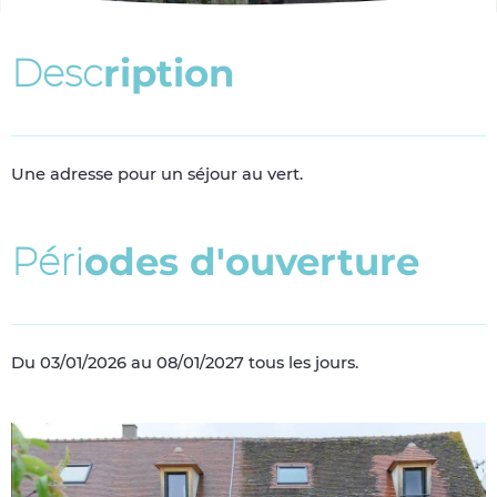
D
e
s
c
r
i
p
t
i
o
n
Une adresse pour un séjour au vert.
P
é
r
i
o
d
e
s
d
'
o
u
v
e
r
t
u
r
e
Du 03/01/2026 au 08/01/2027 tous les jours.