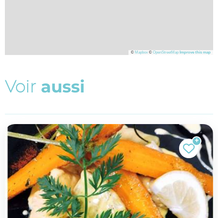
©
Mapbox
©
OpenStreetMap
Improve this map
V
o
i
r
a
u
s
s
i