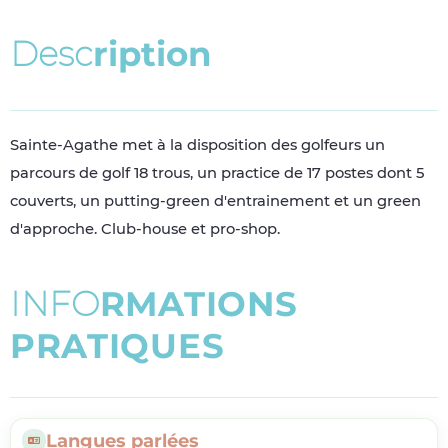
D
e
s
c
r
i
p
t
i
o
n
Sainte-Agathe met à la disposition des golfeurs un
parcours de golf 18 trous, un practice de 17 postes dont 5
couverts, un putting-green d'entrainement et un green
d'approche. Club-house et pro-shop.
I
N
F
O
R
M
A
T
I
O
N
S
P
R
A
T
I
Q
U
E
S
Langues parlées