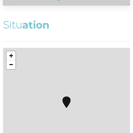
S
i
t
u
a
t
i
o
n
+
−