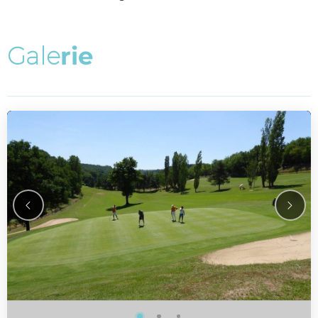
G
a
l
e
r
i
e