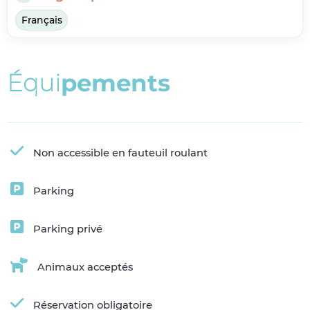
Français
É
q
u
i
p
e
m
e
n
t
s
Non accessible en fauteuil roulant
Parking
Parking privé
Animaux acceptés
Réservation obligatoire