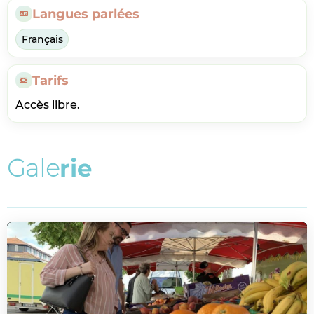
Langues parlées
Français
Tarifs
Accès libre.
G
a
l
e
r
i
e