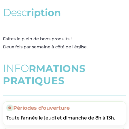
D
e
s
c
r
i
p
t
i
o
n
Faites le plein de bons produits !
Deux fois par semaine à côté de l'église.
I
N
F
O
R
M
A
T
I
O
N
S
P
R
A
T
I
Q
U
E
S
Périodes d'ouverture
Toute l'année le jeudi et dimanche de 8h à 13h.