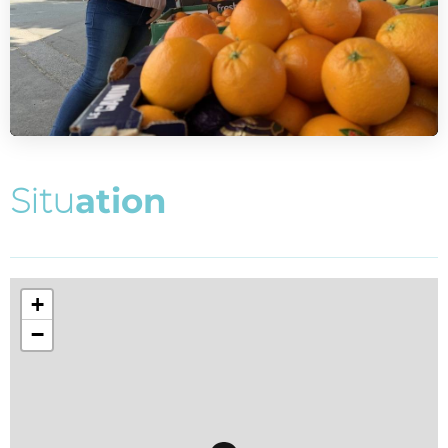
S
i
t
u
a
t
i
o
n
+
−