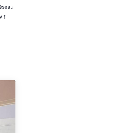
réseau
ifi