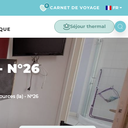
0
CARNET DE VOYAGE
FR
Séjour thermal
IQUE
- N°26
ources (la) - N°26