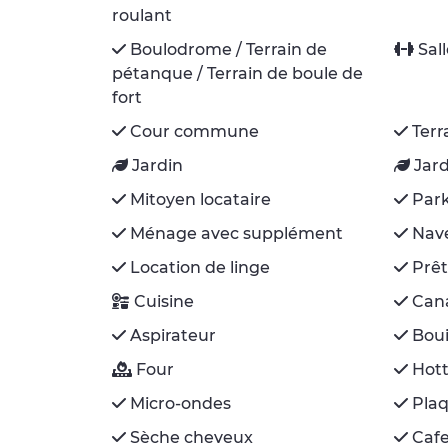
roulant
Boulodrome / Terrain de
Sal
pétanque / Terrain de boule de
fort
Cour commune
Terr
Jardin
Jar
Mitoyen locataire
Park
Ménage avec supplément
Nave
Location de linge
Prêt
Cuisine
Cana
Aspirateur
Boui
Four
Hott
Micro-ondes
Plaq
Sèche cheveux
Cafe