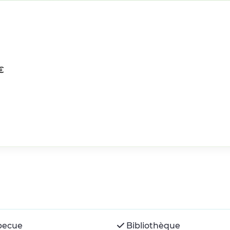
€
becue
Bibliothèque