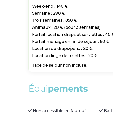
Week-end : 140 €
Semaine : 290 €
Trois semaines : 850 €
Animaux : 20 € (pour 3 semaines)
Forfait location draps et serviettes : 40 
Forfait ménage en fin de séjour : 60 €
Location de draps/pers. : 20 €
Location linge de toilettes : 20 €.
Taxe de séjour non incluse.
É
q
u
i
p
e
m
e
n
t
s
Non accessible en fauteuil
Bar