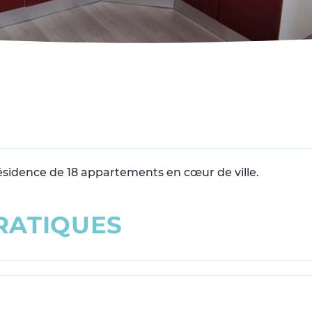
 résidence de 18 appartements en cœur de ville.
R
A
T
I
Q
U
E
S