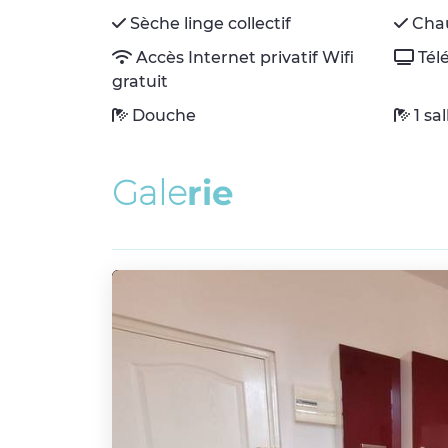
Sèche linge collectif
Chau
Accès Internet privatif Wifi
Tél
gratuit
Douche
1 sa
G
a
l
e
r
i
e