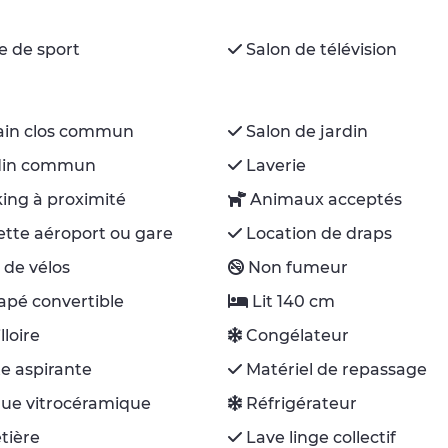
le de sport
Salon de télévision
ain clos commun
Salon de jardin
din commun
Laverie
ing à proximité
Animaux acceptés
tte aéroport ou gare
Location de draps
 de vélos
Non fumeur
pé convertible
Lit 140 cm
lloire
Congélateur
e aspirante
Matériel de repassage
ue vitrocéramique
Réfrigérateur
tière
Lave linge collectif