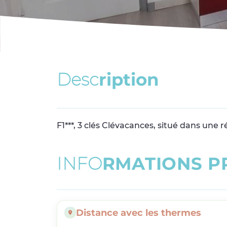
D
e
s
c
r
i
p
t
i
o
n
F1***, 3 clés Clévacances, situé dans une
I
N
F
O
R
M
A
T
I
O
N
S
P
Distance avec les thermes