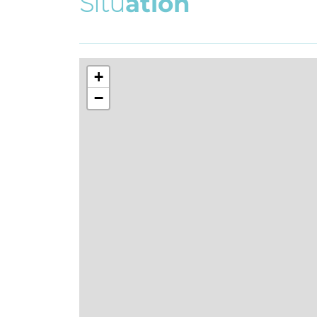
S
i
t
u
a
t
i
o
n
+
−