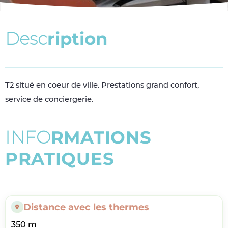
D
e
s
c
r
i
p
t
i
o
n
T2 situé en coeur de ville. Prestations grand confort,
service de conciergerie.
I
N
F
O
R
M
A
T
I
O
N
S
P
R
A
T
I
Q
U
E
S
Distance avec les thermes
350 m