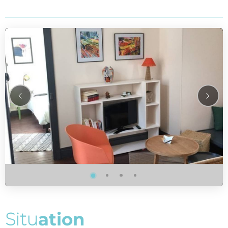
S
i
t
u
a
t
i
o
n