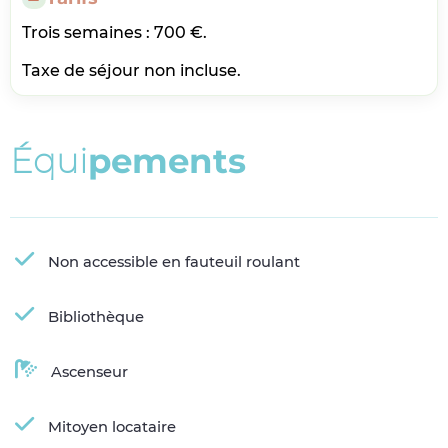
Trois semaines : 700 €.
Taxe de séjour non incluse.
É
q
u
i
p
e
m
e
n
t
s
Non accessible en fauteuil roulant
Bibliothèque
Ascenseur
Mitoyen locataire