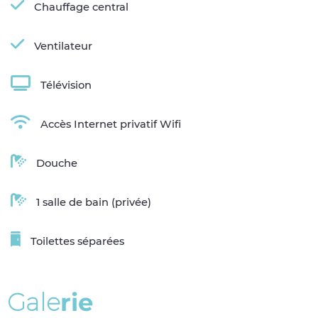
Chauffage central
Ventilateur
Télévision
Accès Internet privatif Wifi
Douche
1 salle de bain (privée)
Toilettes séparées
G
a
l
e
r
i
e