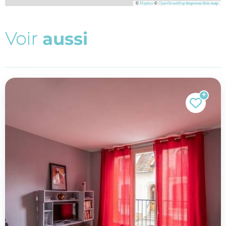
©
Mapbox
©
OpenStreetMap
Improve this map
V
o
i
r
a
u
s
s
i