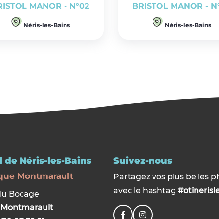
RISTOL MANOR - N°02
BRISTOL MANOR - N
Néris-les-Bains
Néris-les-Bains
 de Néris-les-Bains
Suivez-nous
que Montmarault
Partagez vos plus belles p
avec le hashtag
#otinerisl
du Bocage
0
Montmarault