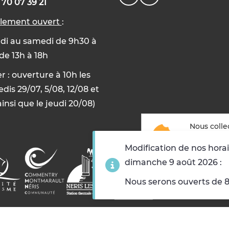
 70 07 39 21
llement ouvert
:
di au samedi de 9h30 à
 de 13h à 18h
er : ouverture à 10h les
dis 29/07, 5/08, 12/08 et
ainsi que le jeudi 20/08)
Nous colle
but suivan
Modification de nos horai
dimanche 9 août 2026 :
Accepter
Refuse
Nous serons ouverts de 8h