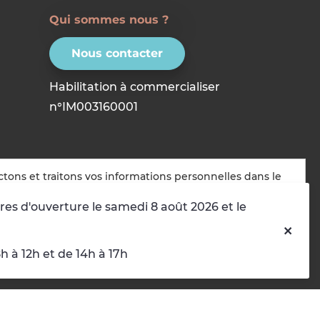
Qui sommes nous ?
Nous contacter
Habilitation à commercialiser
n°IM003160001
ctons et traitons vos informations personnelles dans le
t :
Personnalisation, Sécurité, Analyse du trafic
.
res d'ouverture le samedi 8 août 2026 et le
r
Choisir les cookies que j'accepte
 à 12h et de 14h à 17h