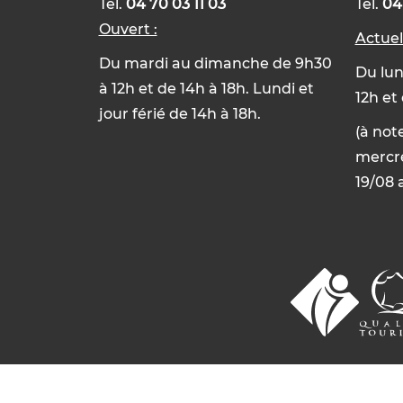
Tél.
04 70 03 11 03
Tél.
04
Ouvert :
Actue
Du mardi au dimanche de 9h30
Du lun
à 12h et de 14h à 18h. Lundi et
12h et
jour férié de 14h à 18h.
(à not
mercre
19/08 