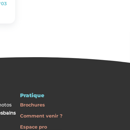
°03
Pratique
hotos
Brochures
esbains
Comment venir ?
Espace pro