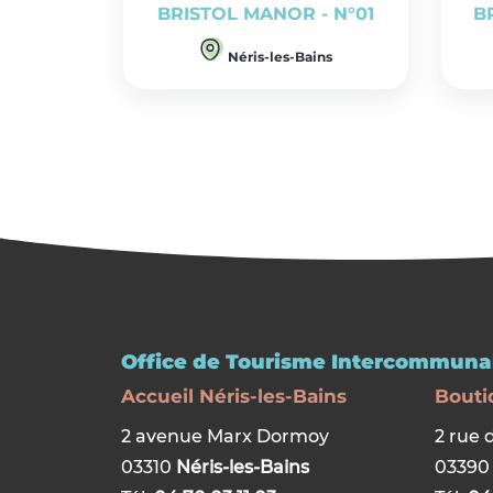
BRISTOL MANOR - N°01
B
Néris-les-Bains
Office de Tourisme Intercommunal
Accueil Néris-les-Bains
Bouti
2 avenue Marx Dormoy
2 rue 
03310
Néris-les-Bains
0339