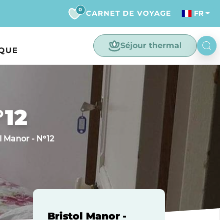
0
CARNET DE VOYAGE
FR
Séjour thermal
IQUE
°12
l Manor - N°12
Bristol Manor -