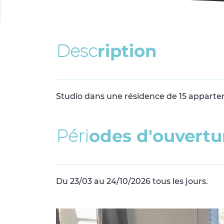
D
e
s
c
r
i
p
t
i
o
n
Studio dans une résidence de 15 apparte
P
é
r
i
o
d
e
s
d
'
o
u
v
e
r
t
u
Du 23/03 au 24/10/2026 tous les jours.