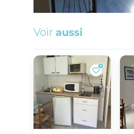
V
o
i
r
a
u
s
s
i