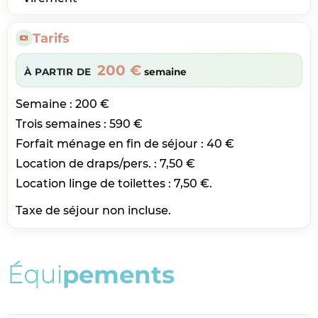
Tarifs
200 €
À PARTIR DE
semaine
Semaine : 200 €
Trois semaines : 590 €
Forfait ménage en fin de séjour : 40 €
Location de draps/pers. : 7,50 €
Location linge de toilettes : 7,50 €.
Taxe de séjour non incluse.
É
q
u
i
p
e
m
e
n
t
s