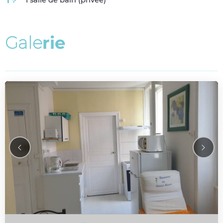
G
a
l
e
r
i
e