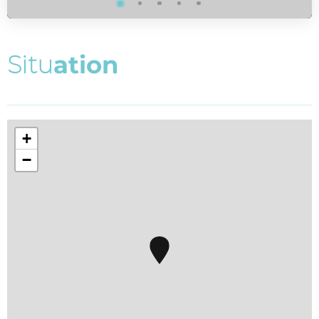
S
i
t
u
a
t
i
o
n
+
−