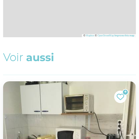
©
Mapbox
©
OpenStreetMap
Improve this map
V
o
i
r
a
u
s
s
i