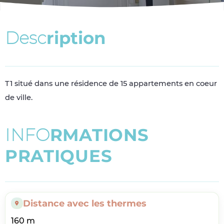
D
e
s
c
r
i
p
t
i
o
n
T1 situé dans une résidence de 15 appartements en coeur
de ville.
I
N
F
O
R
M
A
T
I
O
N
S
P
R
A
T
I
Q
U
E
S
Distance avec les thermes
160 m