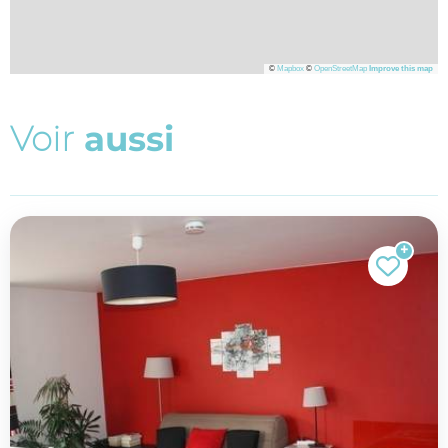
©
Mapbox
©
OpenStreetMap
Improve this map
V
o
i
r
a
u
s
s
i