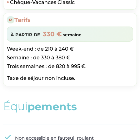
Chèque-Vacances Classic
Tarifs
330 €
À PARTIR DE
semaine
Week-end : de 210 à 240 €
Semaine : de 330 à 380 €
Trois semaines : de 820 à 995 €.
Taxe de séjour non incluse.
É
q
u
i
p
e
m
e
n
t
s
Non accessible en fauteuil roulant