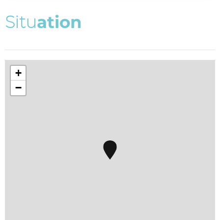
S
i
t
u
a
t
i
o
n
+
−