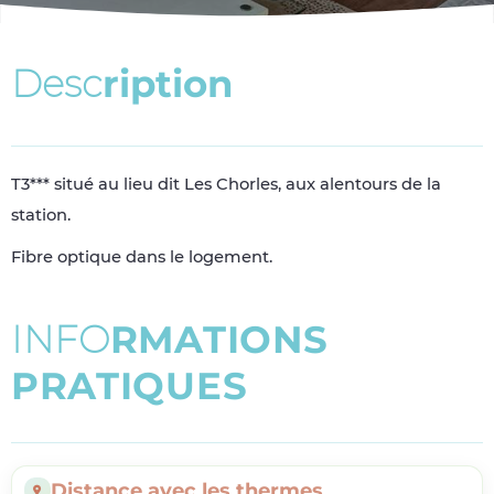
D
e
s
c
r
i
p
t
i
o
n
T3*** situé au lieu dit Les Chorles, aux alentours de la
station.
Fibre optique dans le logement.
I
N
F
O
R
M
A
T
I
O
N
S
P
R
A
T
I
Q
U
E
S
Distance avec les thermes