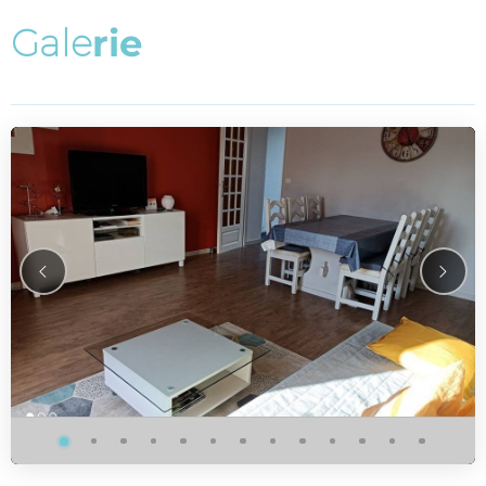
G
a
l
e
r
i
e