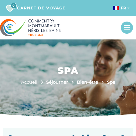
0
CARNET DE VOYAGE
FR
SPA
Accueil
Séjourner
Bien-être
Spa