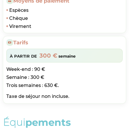
Moyens de paiement
Espèces
Chèque
Virement
Tarifs
300 €
À PARTIR DE
semaine
Week-end : 90 €
Semaine : 300 €
Trois semaines : 630 €.
Taxe de séjour non incluse.
É
q
u
i
p
e
m
e
n
t
s