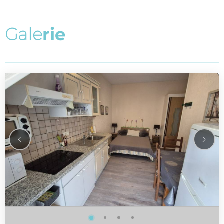
G
a
l
e
r
i
e