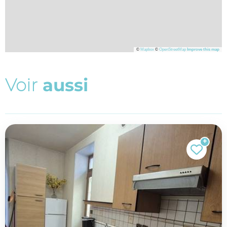
©
Mapbox
©
OpenStreetMap
Improve this map
V
o
i
r
a
u
s
s
i