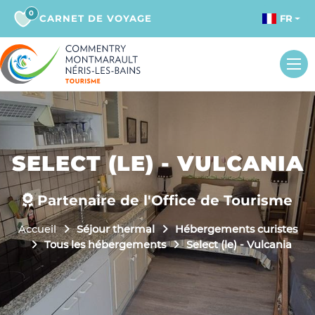
0
CARNET DE VOYAGE
FR
SELECT (LE) - VULCANIA
Partenaire de l'Office de Tourisme
Accueil
Séjour thermal
Hébergements curistes
Tous les hébergements
Select (le) - Vulcania