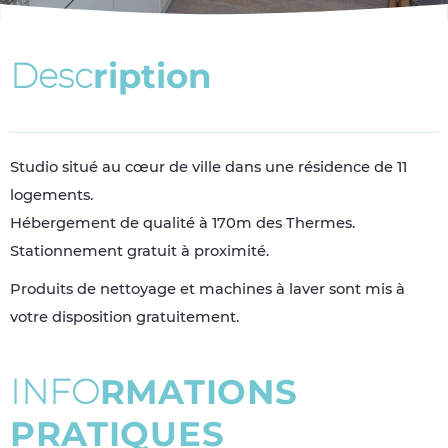
D
e
s
c
r
i
p
t
i
o
n
Studio situé au cœur de ville dans une résidence de 11
logements.
Hébergement de qualité à 170m des Thermes.
Stationnement gratuit à proximité.
Produits de nettoyage et machines à laver sont mis à
votre disposition gratuitement.
I
N
F
O
R
M
A
T
I
O
N
S
P
R
A
T
I
Q
U
E
S