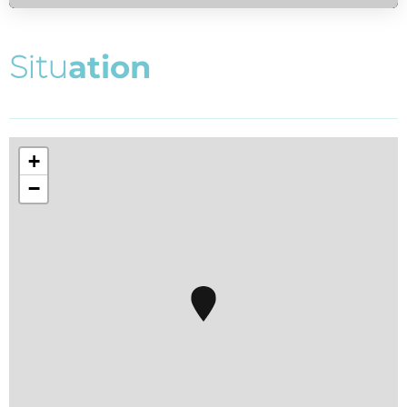
S
i
t
u
a
t
i
o
n
+
−