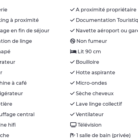
rie
A proximité propriétaire
ing à proximité
Documentation Touristi
ge en fin de séjour
Navette aéroport ou gar
tion de linge
Non fumeur
napé
Lit 90 cm
rateur
Bouilloire
r
Hotte aspirante
ine à café
Micro-ondes
igérateur
Sèche cheveux
tière
Lave linge collectif
ffage central
Ventilateur
ne hifi
Télévision
che
1 salle de bain (privée)