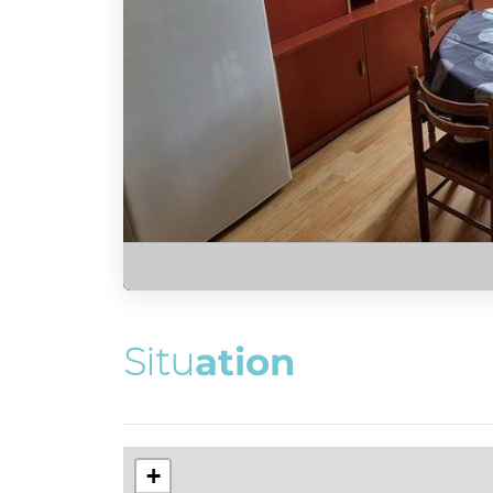
S
i
t
u
a
t
i
o
n
+