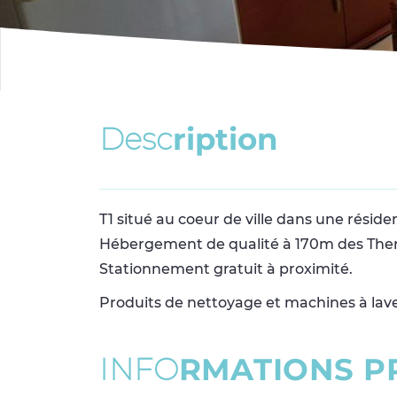
D
e
s
c
r
i
p
t
i
o
n
T1 situé au coeur de ville dans une résid
Hébergement de qualité à 170m des The
Stationnement gratuit à proximité.
Produits de nettoyage et machines à lave
I
N
F
O
R
M
A
T
I
O
N
S
P