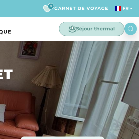
0
CARNET DE VOYAGE
FR
Séjour thermal
IQUE
ET