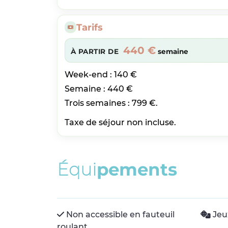
Tarifs
440 €
À PARTIR DE
semaine
Week-end : 140 €
Semaine : 440 €
Trois semaines : 799 €.
Taxe de séjour non incluse.
É
q
u
i
p
e
m
e
n
t
s
Non accessible en fauteuil
Jeu
roulant