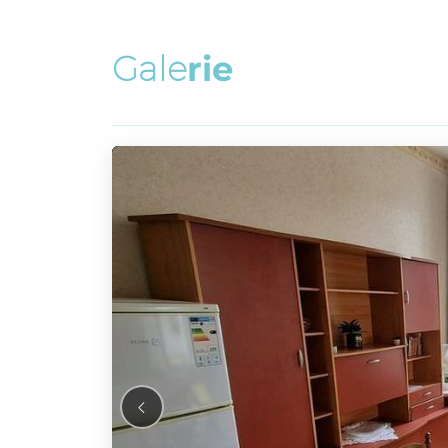
G
a
l
e
r
i
e