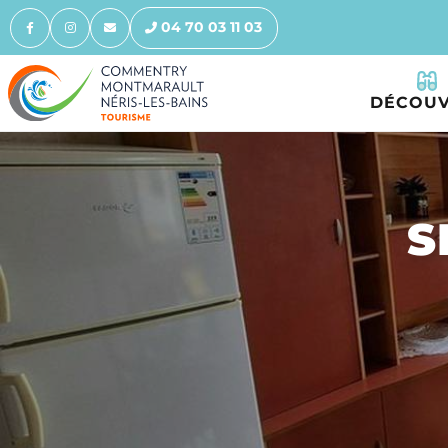
04 70 03 11 03
DÉCOUV
S