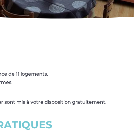
ence de 11 logements.
rmes.
r sont mis à votre disposition gratuitement.
R
A
T
I
Q
U
E
S