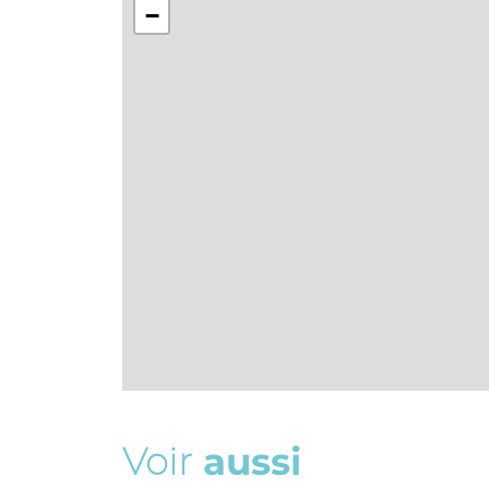
−
V
o
i
r
a
u
s
s
i