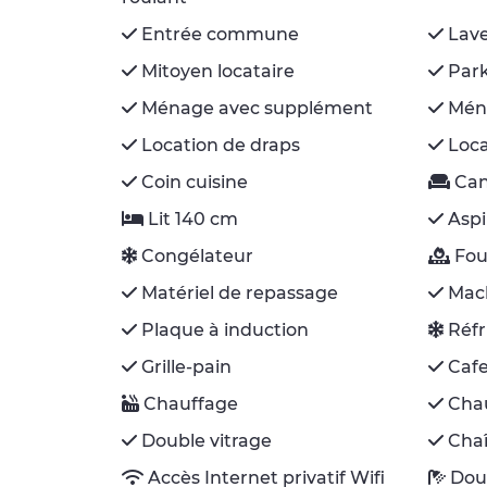
Entrée commune
Lave
Mitoyen locataire
Park
Ménage avec supplément
Ména
Location de draps
Loca
Coin cuisine
Ca
Lit 140 cm
Aspi
Congélateur
Fou
Matériel de repassage
Mach
Plaque à induction
Réfr
Grille-pain
Cafe
Chauffage
Chau
Double vitrage
Chaî
Accès Internet privatif Wifi
Dou