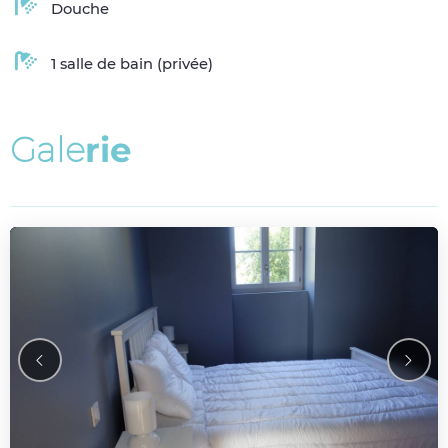
Douche
1 salle de bain (privée)
G
a
l
e
r
i
e