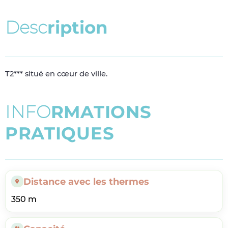
D
e
s
c
r
i
p
t
i
o
n
T2*** situé en cœur de ville.
I
N
F
O
R
M
A
T
I
O
N
S
P
R
A
T
I
Q
U
E
S
Distance avec les thermes
350 m