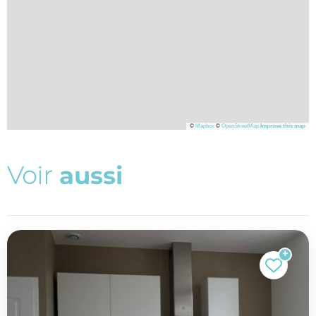
©
Mapbox
©
OpenStreetMap
Improve this map
V
o
i
r
a
u
s
s
i