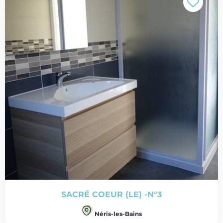
SACRÉ COEUR (LE) -N°3
Néris-les-Bains