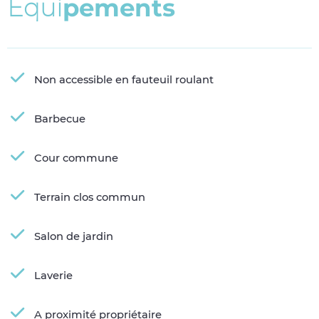
É
q
u
i
p
e
m
e
n
t
s
Non accessible en fauteuil roulant
Barbecue
Cour commune
Terrain clos commun
Salon de jardin
Laverie
A proximité propriétaire