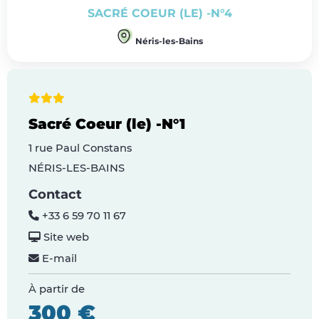
SACRÉ COEUR (LE) -N°4
Néris-les-Bains
Sacré Coeur (le) -N°1
1 rue Paul Constans
NÉRIS-LES-BAINS
Contact
+33 6 59 70 11 67
Site web
E-mail
À partir de
300 €