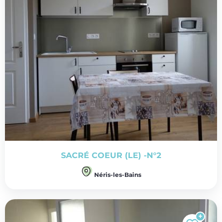
SACRÉ COEUR (LE) -N°2
Néris-les-Bains