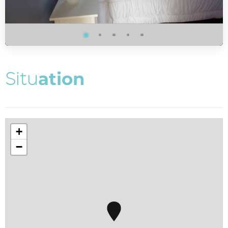
S
i
t
u
a
t
i
o
n
+
−