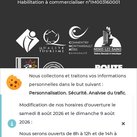
Habilitation à commercialiser n°IM003160001
Nous collectons et traitons vos informations
personnelles dans le but suivant :
Personnalisation, Sécurité, Analyse du trafic
.
Modification de nos horaires d'ouverture le
samedi 8 août 2026 et le dimanche 9 août
Accepter
2026 :
© 2026 Commentry, Montmarault, Néris-les-bains
tourisme — Tous droits réservés
Refuser
Nous serons ouverts de 8h à 12h et de 14h à