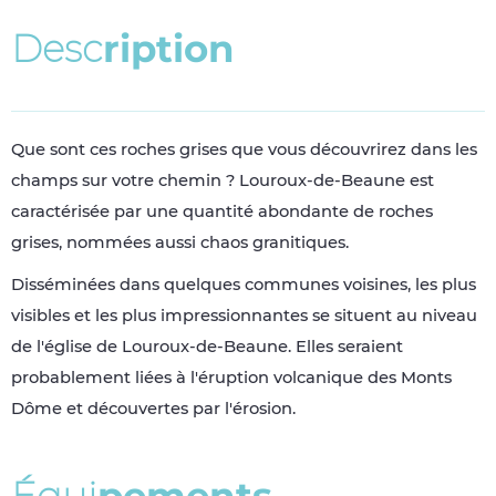
D
e
s
c
r
i
p
t
i
o
n
Que sont ces roches grises que vous découvrirez dans les
champs sur votre chemin ? Louroux-de-Beaune est
caractérisée par une quantité abondante de roches
grises, nommées aussi chaos granitiques.
Disséminées dans quelques communes voisines, les plus
visibles et les plus impressionnantes se situent au niveau
de l'église de Louroux-de-Beaune. Elles seraient
probablement liées à l'éruption volcanique des Monts
Dôme et découvertes par l'érosion.
É
q
u
i
p
e
m
e
n
t
s