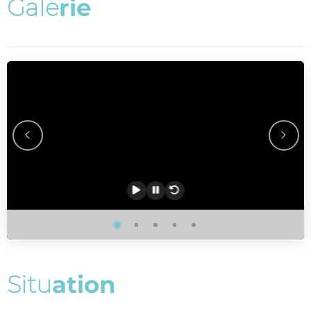
G
a
l
e
r
i
e
S
i
t
u
a
t
i
o
n