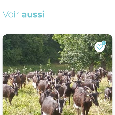
V
o
i
r
a
u
s
s
i