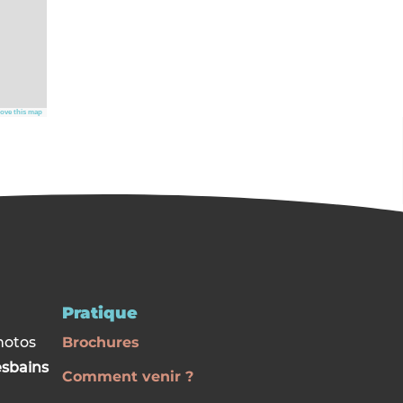
ove this map
Pratique
hotos
Brochures
esbains
Comment venir ?