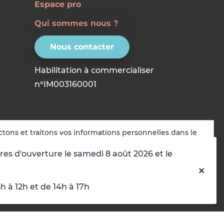
Espace pro
Qui sommes nous ?
Nous contacter
Habilitation à commercialiser
n°IM003160001
ctons et traitons vos informations personnelles dans le
t :
Personnalisation, Sécurité, Analyse du trafic
.
res d'ouverture le samedi 8 août 2026 et le
r
Choisir les cookies que j'accepte
 à 12h et de 14h à 17h