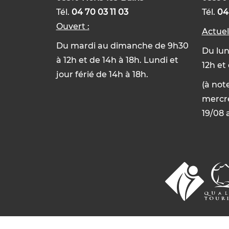
Tél.
04 70 03 11 03
Tél.
04
Ouvert :
Actue
Du mardi au dimanche de 9h30
Du lun
à 12h et de 14h à 18h. Lundi et
12h et
jour férié de 14h à 18h.
(à not
mercre
19/08 