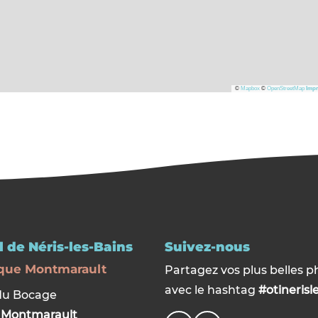
©
Mapbox
©
OpenStreetMap
Impr
 de Néris-les-Bains
Suivez-nous
que Montmarault
Partagez vos plus belles p
avec le hashtag
#otinerisl
du Bocage
0
Montmarault