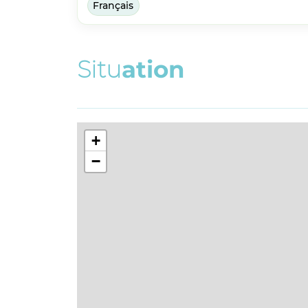
Français
S
i
t
u
a
t
i
o
n
+
−