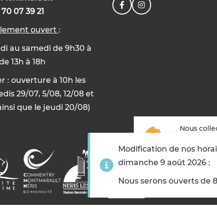
 70 07 39 21
llement ouvert
:
di au samedi de 9h30 à
 de 13h à 18h
er : ouverture à 10h les
dis 29/07, 5/08, 12/08 et
ainsi que le jeudi 20/08)
Nous colle
but suivan
Modification de nos horai
dimanche 9 août 2026 :
Accepter
Refuse
Nous serons ouverts de 8h