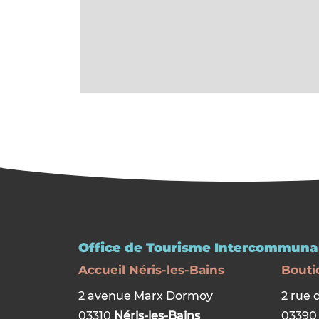
Office de Tourisme Intercommunal
Accueil Néris-les-Bains
Bouti
2 avenue Marx Dormoy
2 rue 
03310
Néris-les-Bains
0339