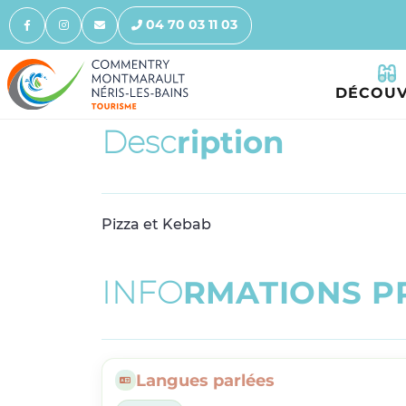
04 70 03 11 03
DÉCOUV
D
e
s
c
r
i
p
t
i
o
n
Pizza et Kebab
I
N
F
O
R
M
A
T
I
O
N
S
P
Langues parlées