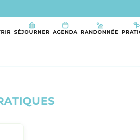
RIR
SÉJOURNER
AGENDA
RANDONNÉE
PRAT
R
A
T
I
Q
U
E
S