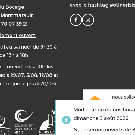
avec le hashtag
#otinerisl
du Bocage
0
Montmarault
 70 07 39 21
llement ouvert
:
di au samedi de 9h30 à
 de 13h à 18h
er : ouverture à 10h les
dis 29/07, 5/08, 12/08 et
ainsi que le jeudi 20/08)
Nous colle
but suivan
Modification de nos horai
dimanche 9 août 2026 :
Accepter
Refuse
Nous serons ouverts de 8h