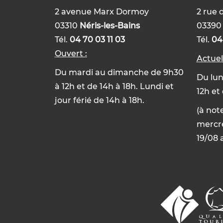
2 avenue Marx Dormoy
2 rue 
03310
Néris-les-Bains
0339
Tél.
04 70 03 11 03
Tél.
04
Ouvert :
Actue
Du mardi au dimanche de 9h30
Du lun
à 12h et de 14h à 18h. Lundi et
12h et
jour férié de 14h à 18h.
(à not
mercre
19/08 