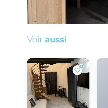
V
o
i
r
a
u
s
s
i