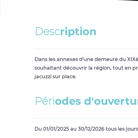
D
e
s
c
r
i
p
t
i
o
n
Dans les annexes d'une demeure du XIXèm
souhaitant découvrir la région, tout en 
jacuzzi sur place.
P
é
r
i
o
d
e
s
d
'
o
u
v
e
r
t
u
Du 01/01/2025 au 30/12/2026 tous les jours