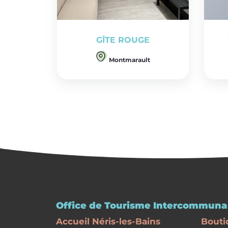
GÎTE ROUGE
Montmarault
Office de Tourisme Intercommunal
Accueil Néris-les-Bains
Bouti