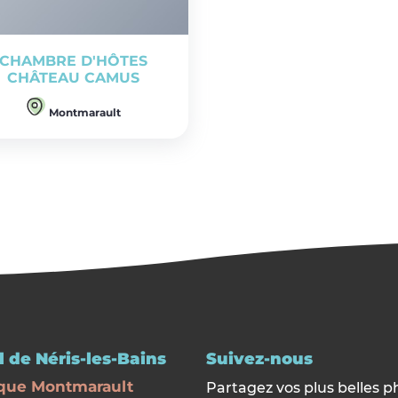
CHAMBRE D'HÔTES
CHÂTEAU CAMUS
Montmarault
 de Néris-les-Bains
Suivez-nous
que Montmarault
Partagez vos plus belles p