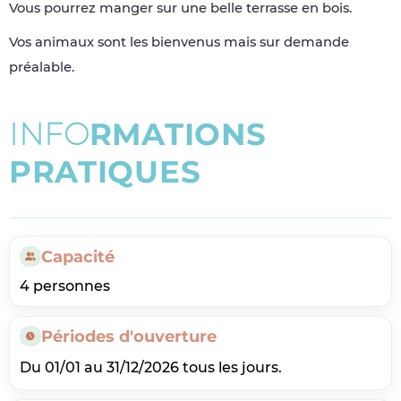
Vous pourrez manger sur une belle terrasse en bois.
Vos animaux sont les bienvenus mais sur demande
préalable.
I
N
F
O
R
M
A
T
I
O
N
S
P
R
A
T
I
Q
U
E
S
Capacité
4 personnes
Périodes d'ouverture
Du 01/01 au 31/12/2026 tous les jours.