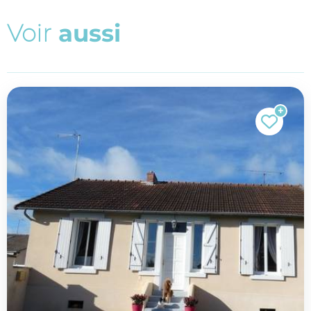
V
o
i
r
a
u
s
s
i