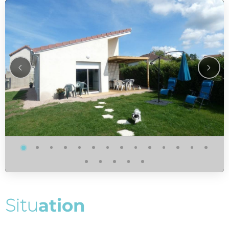
S
i
t
u
a
t
i
o
n