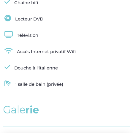
Chaîne hifi
Lecteur DVD
Télévision
Accès Internet privatif Wifi
Douche à l'italienne
1 salle de bain (privée)
G
a
l
e
r
i
e