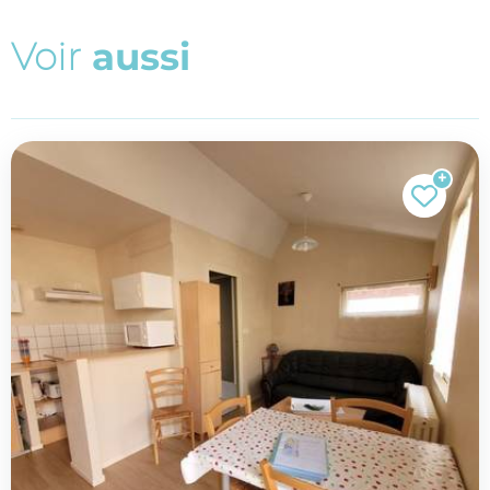
V
o
i
r
a
u
s
s
i