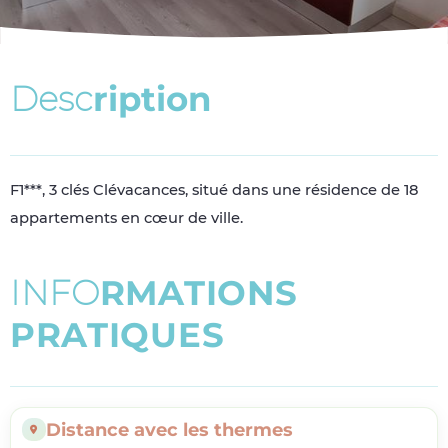
D
e
s
c
r
i
p
t
i
o
n
F1***, 3 clés Clévacances, situé dans une résidence de 18
appartements en cœur de ville.
I
N
F
O
R
M
A
T
I
O
N
S
P
R
A
T
I
Q
U
E
S
Distance avec les thermes