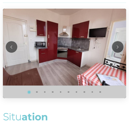
S
i
t
u
a
t
i
o
n