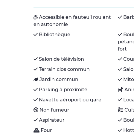
Accessible en fauteuil roulant
Bar
en autonomie
Bibliothèque
Boul
pétanq
fort
Salon de télévision
Cou
Terrain clos commun
Salo
Jardin commun
Mito
Parking à proximité
Ani
Navette aéroport ou gare
Loca
Non fumeur
Cui
Aspirateur
Boui
Four
Hott