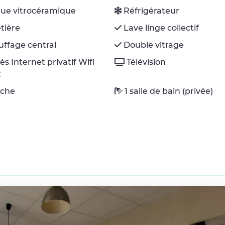
ue vitrocéramique
Réfrigérateur
tière
Lave linge collectif
ffage central
Double vitrage
ès Internet privatif Wifi
Télévision
t
che
1 salle de bain (privée)