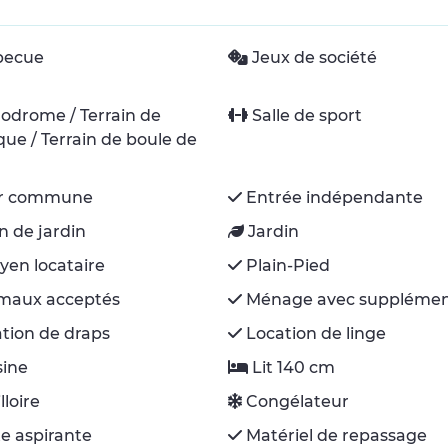
becue
Jeux de société
odrome / Terrain de
Salle de sport
ue / Terrain de boule de
r commune
Entrée indépendante
n de jardin
Jardin
yen locataire
Plain-Pied
maux acceptés
Ménage avec suppléme
tion de draps
Location de linge
sine
Lit 140 cm
lloire
Congélateur
e aspirante
Matériel de repassage