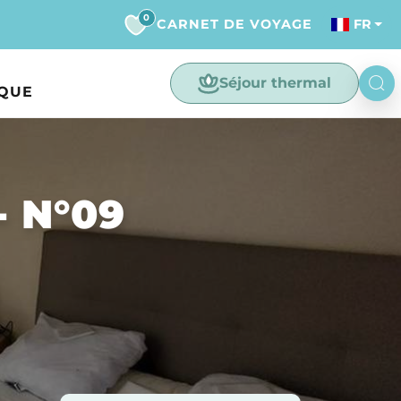
0
CARNET DE VOYAGE
FR
Séjour thermal
IQUE
- N°09