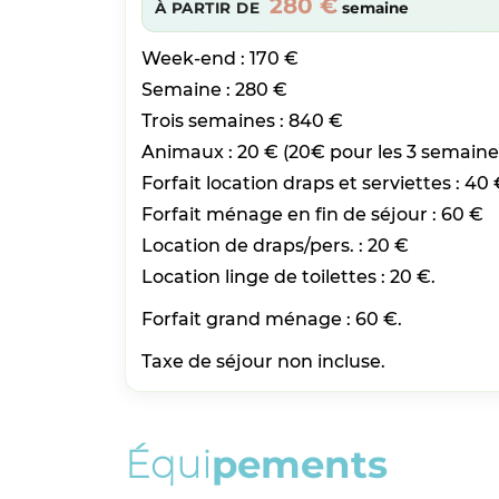
280 €
À PARTIR DE
semaine
Week-end : 170 €
Semaine : 280 €
Trois semaines : 840 €
Animaux : 20 € (20€ pour les 3 semaine
Forfait location draps et serviettes : 40 
Forfait ménage en fin de séjour : 60 €
Location de draps/pers. : 20 €
Location linge de toilettes : 20 €.
Forfait grand ménage : 60 €.
Taxe de séjour non incluse.
É
q
u
i
p
e
m
e
n
t
s