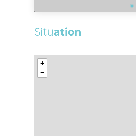
S
i
t
u
a
t
i
o
n
+
−