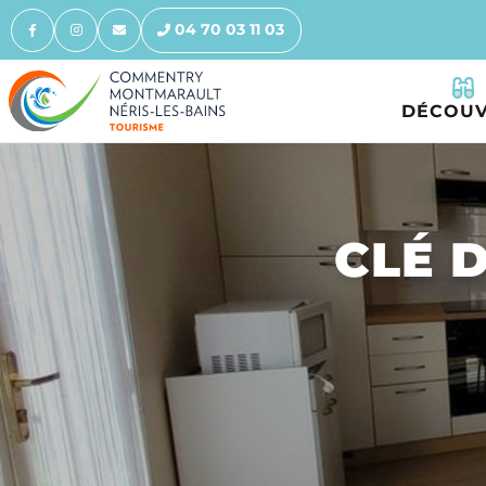
04 70 03 11 03
DÉCOUV
CLÉ D