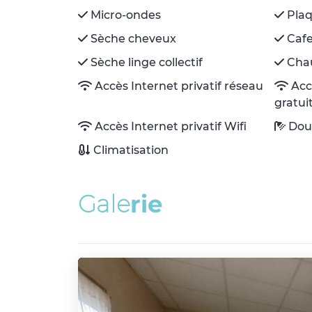
Micro-ondes
Plaq
Sèche cheveux
Cafe
Sèche linge collectif
Chau
Accès Internet privatif réseau
Acc
gratui
Accès Internet privatif Wifi
Dou
Climatisation
G
a
l
e
r
i
e