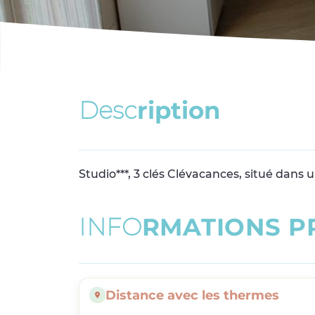
D
e
s
c
r
i
p
t
i
o
n
Studio***, 3 clés Clévacances, situé dans
I
N
F
O
R
M
A
T
I
O
N
S
P
Distance avec les thermes