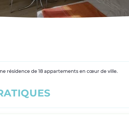
 une résidence de 18 appartements en cœur de ville.
R
A
T
I
Q
U
E
S