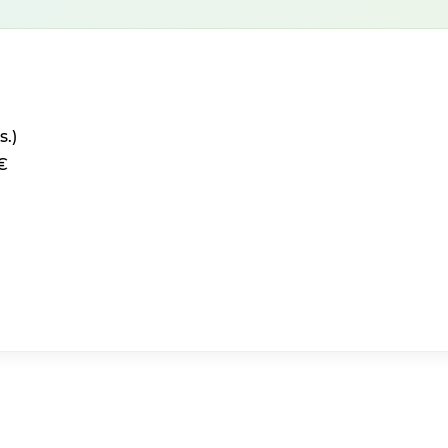
s.)
€