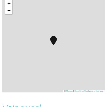
+
−
©
Mapbox
©
OpenStreetMap
Improve this map