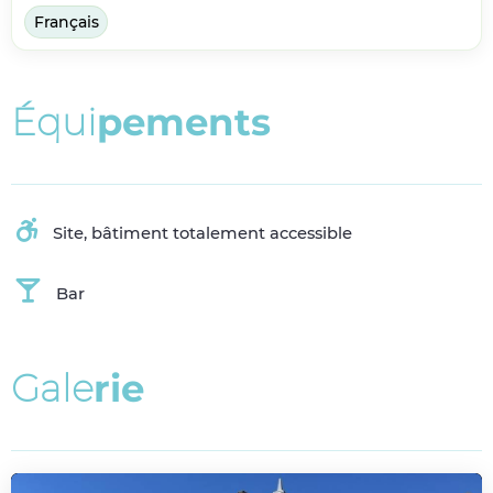
Français
É
q
u
i
p
e
m
e
n
t
s
Site, bâtiment totalement accessible
Bar
G
a
l
e
r
i
e