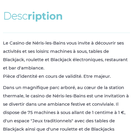
D
e
s
c
r
i
p
t
i
o
n
Le Casino de Néris-les-Bains vous invite à découvrir ses
activités et ses loisirs: machines à sous, tables de
Blackjack, roulette et Blackjack électroniques, restaurant
et bar d'ambiance.
Pièce d’identité en cours de validité. Etre majeur.
Dans un magnifique parc arboré, au cœur de la station
thermale, le casino de Néris-les-Bains est une invitation à
se divertir dans une ambiance festive et conviviale. Il
dispose de 75 machines à sous allant de 1 centime à 1 €,
d'un espace "Jeux traditionnels" avec des tables de
Blackjack ainsi que d'une roulette et de Blackjacks