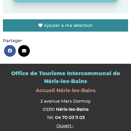
Ajouter à ma sélection
Partager
Office de Tourisme Intercommunal de
Néris-les-Bains
Accueil Néris-les-Bains
2 avenue Marx Dormoy
03310
Néris-les-Bains
Tél.
04 70 03 11 03
Ouvert :