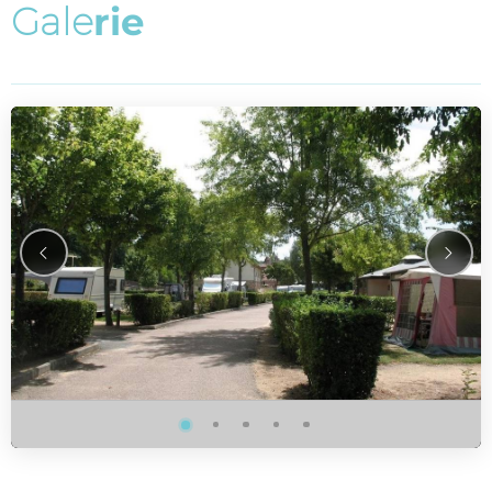
G
a
l
e
r
i
e