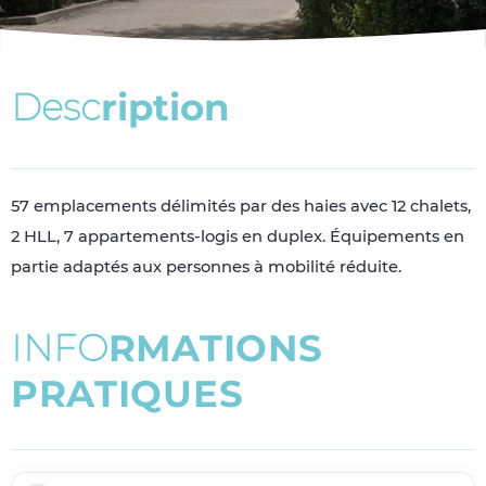
D
e
s
c
r
i
p
t
i
o
n
57 emplacements délimités par des haies avec 12 chalets,
2 HLL, 7 appartements-logis en duplex. Équipements en
partie adaptés aux personnes à mobilité réduite.
I
N
F
O
R
M
A
T
I
O
N
S
P
R
A
T
I
Q
U
E
S