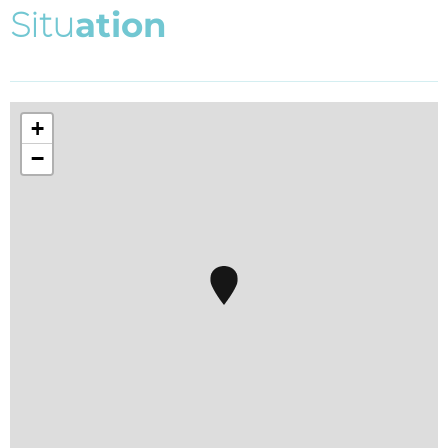
S
i
t
u
a
t
i
o
n
+
−