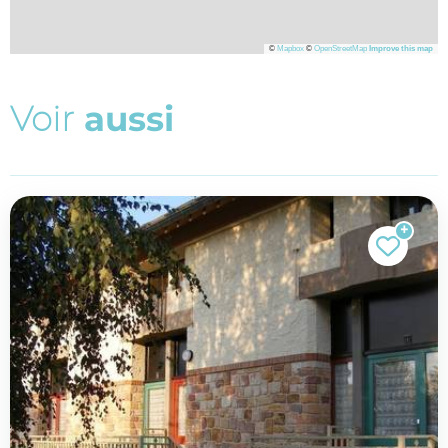
©
Mapbox
©
OpenStreetMap
Improve this map
V
o
i
r
a
u
s
s
i