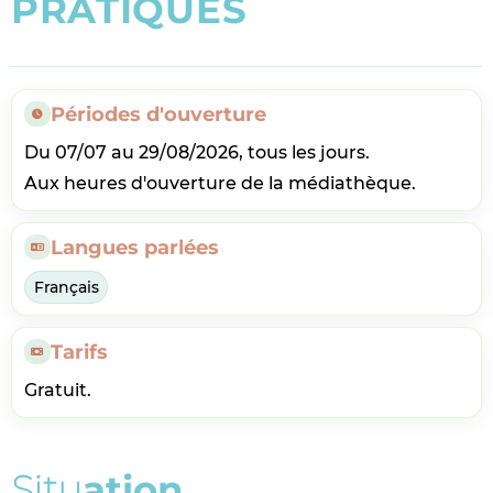
P
R
A
T
I
Q
U
E
S
Périodes d'ouverture
Du 07/07 au 29/08/2026, tous les jours.
Aux heures d'ouverture de la médiathèque.
Langues parlées
Français
Tarifs
Gratuit.
S
i
t
u
a
t
i
o
n