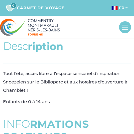
0
CARNET DE VOYAGE
FR
D
e
s
c
r
i
p
t
i
o
n
Tout l'été, accès libre à l'espace sensoriel d'inspiration
Snoezelen sur le Biblioparc et aux horaires d'ouverture à
Chamblet !
Enfants de 0 à 14 ans
I
N
F
O
R
M
A
T
I
O
N
S