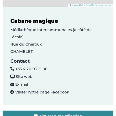
©
Mapbox
©
OpenStreetMap
Improve this map
Cabane magique
Médiathèque intercommunales (à côté de
l'école)
Rue du Cheroux
CHAMBLET
Contact
+33 4 70 03 21 08
Site web
E-mail
Visiter notre page Facebook
Ajouter à ma sélection