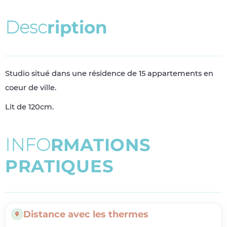
D
e
s
c
r
i
p
t
i
o
n
Studio situé dans une résidence de 15 appartements en
coeur de ville.
Lit de 120cm.
I
N
F
O
R
M
A
T
I
O
N
S
P
R
A
T
I
Q
U
E
S
Distance avec les thermes