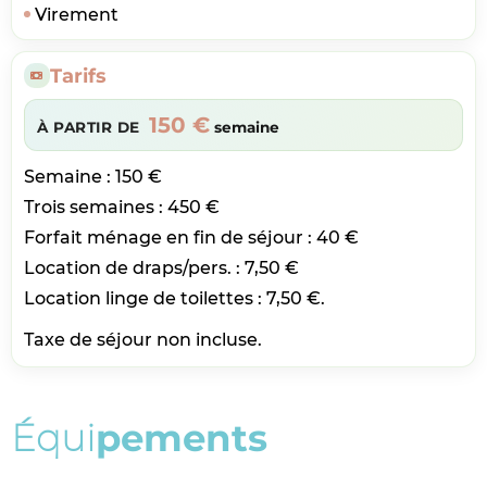
Virement
Tarifs
150 €
À PARTIR DE
semaine
Semaine : 150 €
Trois semaines : 450 €
Forfait ménage en fin de séjour : 40 €
Location de draps/pers. : 7,50 €
Location linge de toilettes : 7,50 €.
Taxe de séjour non incluse.
É
q
u
i
p
e
m
e
n
t
s