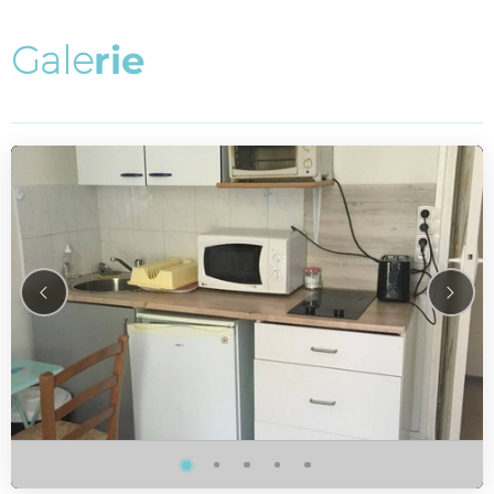
G
a
l
e
r
i
e