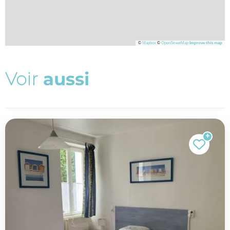
©
Mapbox
©
OpenStreetMap
Improve this map
V
o
i
r
a
u
s
s
i