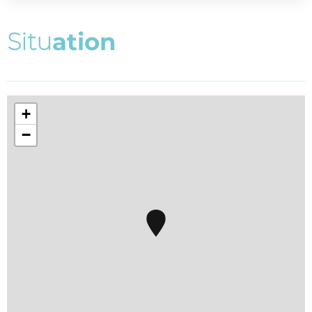
S
i
t
u
a
t
i
o
n
+
−