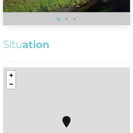
S
i
t
u
a
t
i
o
n
+
−