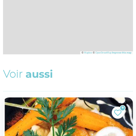
©
Mapbox
©
OpenStreetMap
Improve this map
V
o
i
r
a
u
s
s
i