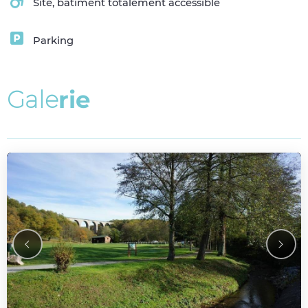
Site, bâtiment totalement accessible
Parking
G
a
l
e
r
i
e