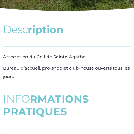
D
e
s
c
r
i
p
t
i
o
n
Association du Golf de Sainte-Agathe.
Bureau d’accueil, pro-shop et club-house ouverts tous les
jours
I
N
F
O
R
M
A
T
I
O
N
S
P
R
A
T
I
Q
U
E
S