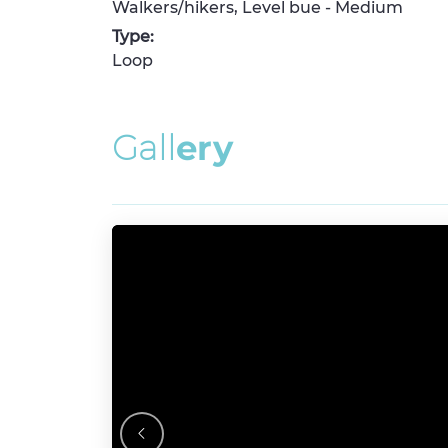
Walkers/hikers, Level bue - Medium
Type:
Loop
G
a
l
l
e
r
y