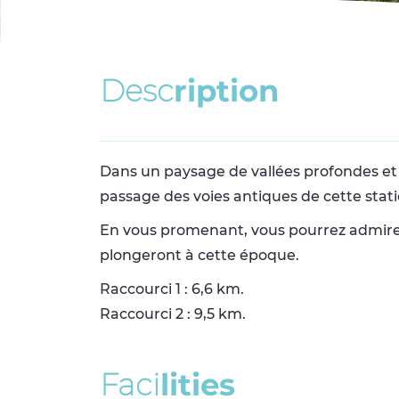
D
e
s
c
r
i
p
t
i
o
n
Dans un paysage de vallées profondes et
passage des voies antiques de cette stat
En vous promenant, vous pourrez admirer 
plongeront à cette époque.
Raccourci 1 : 6,6 km.
Raccourci 2 : 9,5 km.
F
a
c
i
l
i
t
i
e
s