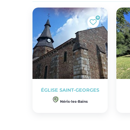
ÉGLISE SAINT-GEORGES
Néris-les-Bains