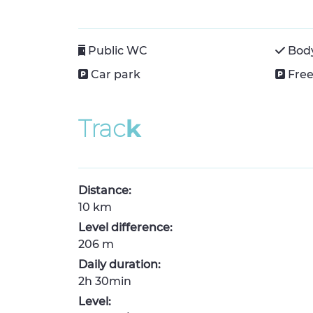
Public WC
Body
Car park
Free
T
r
a
c
k
Distance:
10 km
Level difference:
206 m
Daily duration:
2h 30min
Level: