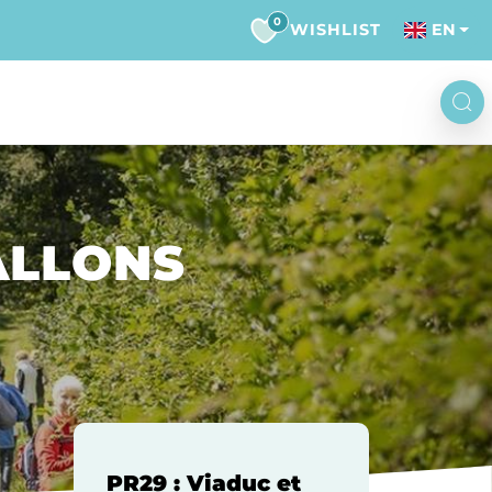
0
WISHLIST
EN
VALLONS
PR29 : Viaduc et