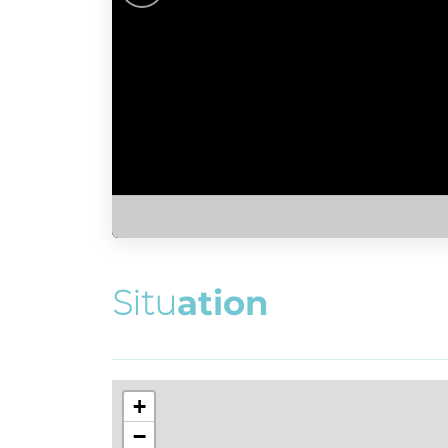
S
i
t
u
a
t
i
o
n
+
−