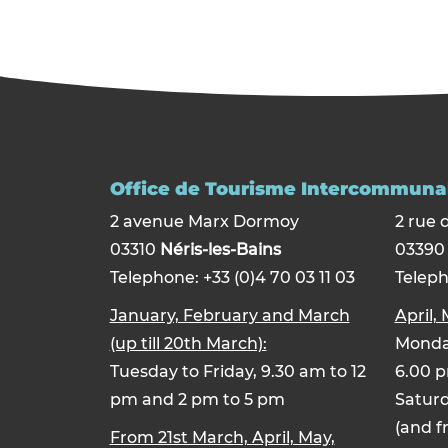
Office de Tourisme Intercommunal
2 avenue Marx Dormoy
2 rue 
03310
Néris-les-Bains
0339
Telephone: +33 (0)4 70 03 11 03
Teleph
January, February and March
April,
(up till 20th March):
Monday
Tuesday to Friday, 9.30 am to 12
6.00 
pm and 2 pm to 5 pm
Saturd
(and f
From 21st March, April, May,