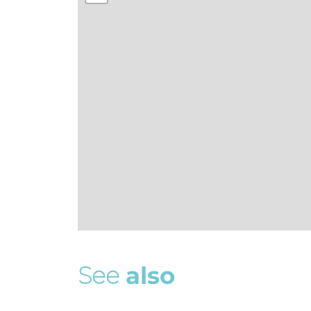
S
e
e
a
l
s
o