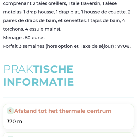
comprenant 2 taies oreillers, 1 taie traversin, 1 alèse
matelas, 1 drap housse, 1 drap plat, 1 housse de couette. 2
paires de draps de bain, et serviettes, 1 tapis de bain, 4
torchons, 4 essuie mains).
Ménage : 50 euros.
Forfait 3 semaines (hors option et Taxe de séjour) : 970€.
P
R
A
K
T
I
S
C
H
E
I
N
F
O
R
M
A
T
I
E
Afstand tot het thermale centrum
370 m