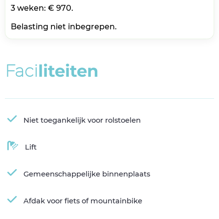
3 weken: € 970.
Belasting niet inbegrepen.
F
a
c
i
l
i
t
e
i
t
e
n
Niet toegankelijk voor rolstoelen
Lift
Gemeenschappelijke binnenplaats
Afdak voor fiets of mountainbike