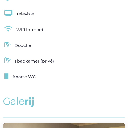
Televisie
Wifi Internet
Douche
1 badkamer (privé)
Aparte WC
G
a
l
e
r
i
j