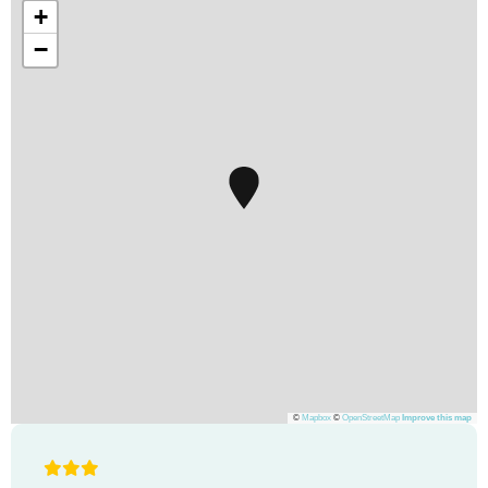
+
−
©
Mapbox
©
OpenStreetMap
Improve this map