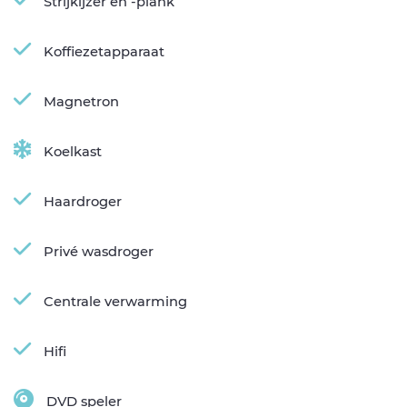
Strijkijzer en -plank
Koffiezetapparaat
Magnetron
Koelkast
Haardroger
Privé wasdroger
Centrale verwarming
Hifi
DVD speler