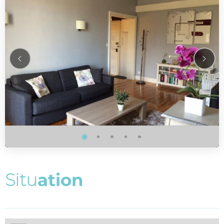
S
i
t
u
a
t
i
o
n