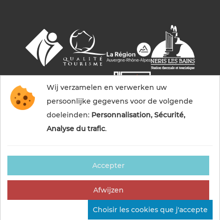
Wij verzamelen en verwerken uw
persoonlijke gegevens voor de volgende
doeleinden:
Personnalisation, Sécurité,
Analyse du trafic
.
Accepter
© 2026 Commentry, Montmarault, Néris-les-bains
tourisme — Alle rechten voorbehouden
Afwijzen
Juridische kennisgevingen
Cookies Management
Choisir les cookies que j'accepte
Credits
Sitemap
Gemaakt in Frankrijk door