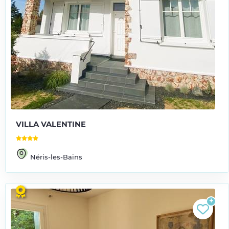
VILLA VALENTINE
Néris-les-Bains