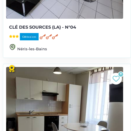
CLÉ DES SOURCES (LA) - N°04
Néris-les-Bains