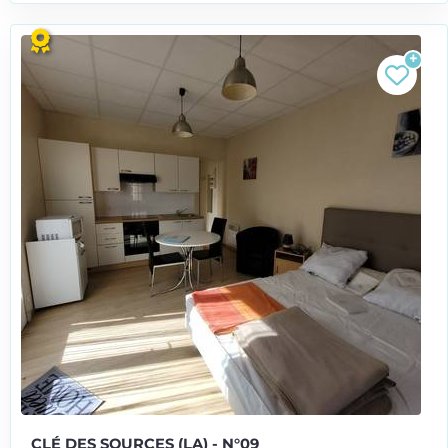
CLÉ DES SOURCES (LA) - N°09