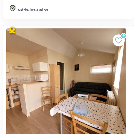
Néris-les-Bains