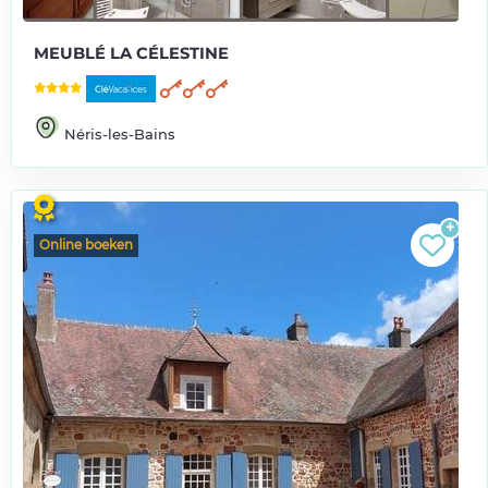
MEUBLÉ LA CÉLESTINE
Néris-les-Bains
Online boeken