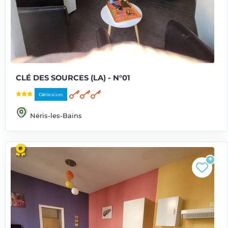
CLÉ DES SOURCES (LA) - N°01
Néris-les-Bains