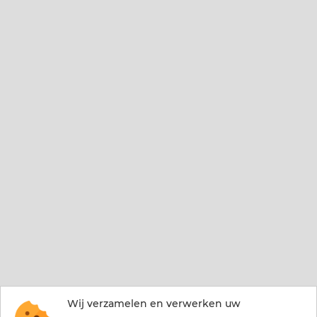
Wij verzamelen en verwerken uw