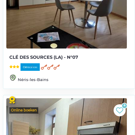
CLÉ DES SOURCES (LA) - N°07
Néris-les-Bains
Online boeken