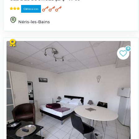
Néris-les-Bains