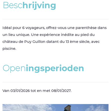
B
e
s
c
h
r
i
j
v
i
n
g
Idéal pour 6 voyageurs, offrez-vous une parenthèse dans
un lieu unique. Une expérience inédite au pied du
château de Puy Guillon datant du 13 ème siècle, avec
piscine.
O
p
e
n
i
n
g
s
p
e
r
i
o
d
e
n
Van 03/01/2026 tot en met 08/01/2027.