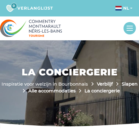
0
VERLANGLIJST
NL
LA CONCIERGERIE
Inspiratie voor welzijn in Bourbonnais
Verblijf
Slapen
Alle accommodaties
La conciergerie