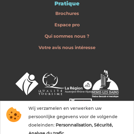
Pratique
Brochures
Espace pro
Qui sommes nous ?
Votre avis nous intéresse
Wij verzamelen en verwerken uw
persoonlijke gegevens voor de volgende
doeleinden:
Personnalisation, Sécurité,
Analyse du trafic
.