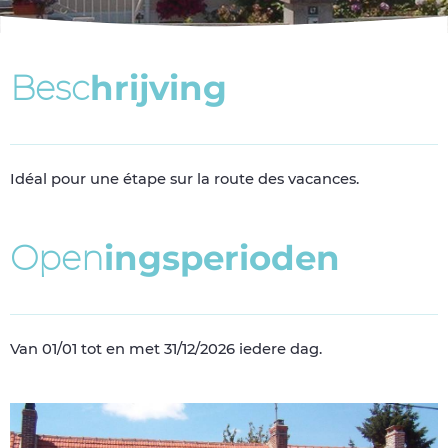
B
e
s
c
h
r
i
j
v
i
n
g
Idéal pour une étape sur la route des vacances.
O
p
e
n
i
n
g
s
p
e
r
i
o
d
e
n
Van 01/01 tot en met 31/12/2026 iedere dag.