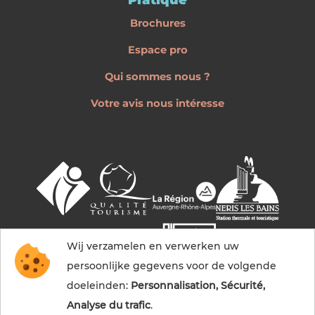
Pratique
Brochures
Espace pro
Qui sommes nous ?
Votre avis nous intéresse
Wij verzamelen en verwerken uw
persoonlijke gegevens voor de volgende
doeleinden:
Personnalisation, Sécurité,
Analyse du trafic
.