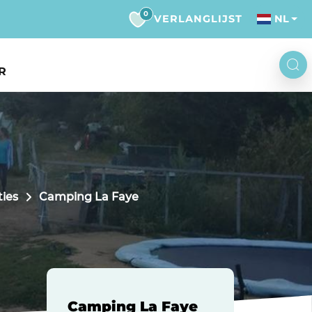
0
VERLANGLIJST
NL
R
E
ies
Camping La Faye
Camping La Faye