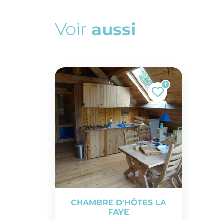
V
o
i
r
a
u
s
s
i
CHAMBRE D'HÔTES LA
FAYE