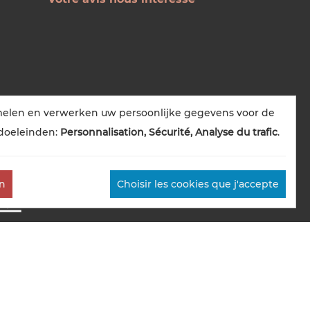
melen en verwerken uw persoonlijke gegevens voor de
doeleinden:
Personnalisation, Sécurité, Analyse du trafic
.
en
Choisir les cookies que j'accepte
 kennisgevingen
Cookies Management