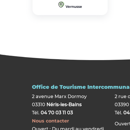
Vernusse
Office de Tourisme Intercommunal
2 avenue Marx Dormoy
2 rue 
03310
Néris-les-Bains
0339
Tél.
04 70 03 11 03
Tél.
04
Nous contacter
Ouvert
Ouvert : Du mardi au vendredi