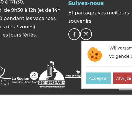
0 à 17h30.
Suivez-nous
 de 9h30 à 12h (et de 14h
Et partagez vos meilleurs
0 pendant les vacances
souvenirs
res des 3 zones).
les jours fériés.
Wij verza
volgende 
Accepter
Afwijz
es-bains tourisme — Alle rechten voorbehouden
Juridische
Credits
Sitemap
Gemaakt in Frankrijk door