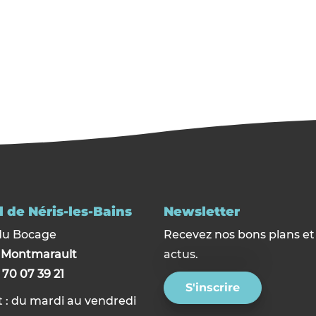
 de Néris-les-Bains
Newsletter
du Bocage
Recevez nos bons plans et
0
Montmarault
actus.
 70 07 39 21
S'inscrire
 : du mardi au vendredi