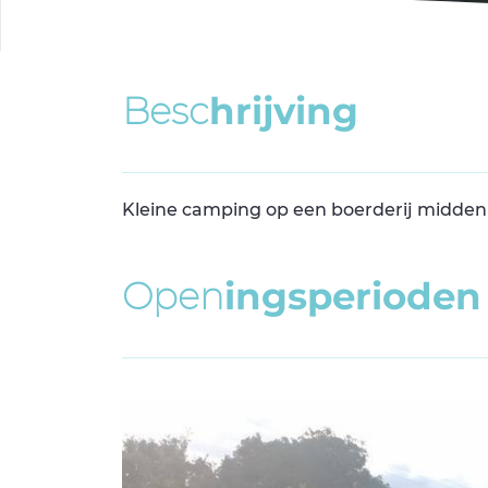
B
e
s
c
h
r
i
j
v
i
n
g
Kleine camping op een boerderij midden 
O
p
e
n
i
n
g
s
p
e
r
i
o
d
e
n