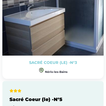
SACRÉ COEUR (LE) -N°3
Néris-les-Bains
Sacré Coeur (le) -N°5