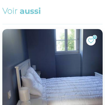
V
o
i
r
a
u
s
s
i