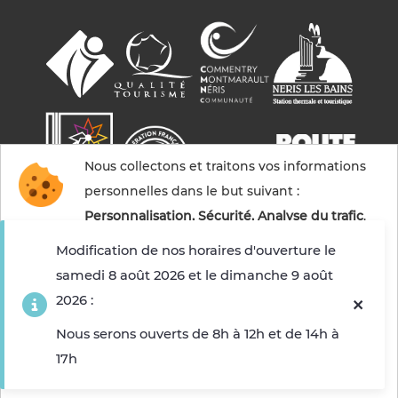
Nous collectons et traitons vos informations
personnelles dans le but suivant :
Personnalisation, Sécurité, Analyse du trafic
.
Modification de nos horaires d'ouverture le
samedi 8 août 2026 et le dimanche 9 août
Accepter
2026 :
© 2026 Commentry, Montmarault, Néris-les-bains
tourisme — Tous droits réservés
Refuser
Nous serons ouverts de 8h à 12h et de 14h à
Mentions légales
Gestion des cookies
Crédits
17h
Choisir les cookies que j'accepte
Sitemap
Fabriqué en France par