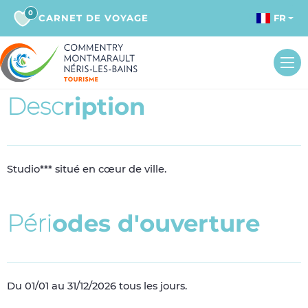
0
CARNET DE VOYAGE
FR
D
e
s
c
r
i
p
t
i
o
n
Studio*** situé en cœur de ville.
P
é
r
i
o
d
e
s
d
'
o
u
v
e
r
t
u
r
e
Du 01/01 au 31/12/2026 tous les jours.