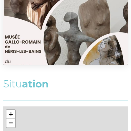
S
i
t
u
a
t
i
o
n
+
−