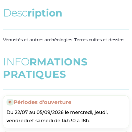
D
e
s
c
r
i
p
t
i
o
n
Vénustés et autres archéologies. Terres cuites et dessins
I
N
F
O
R
M
A
T
I
O
N
S
P
R
A
T
I
Q
U
E
S
Périodes d'ouverture
Du 22/07 au 05/09/2026 le mercredi, jeudi,
vendredi et samedi de 14h30 à 18h.