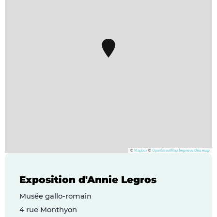
©
Mapbox
©
OpenStreetMap
Improve this map
Exposition d'Annie Legros
Musée gallo-romain
4 rue Monthyon