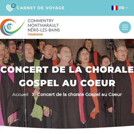
0
CARNET DE VOYAGE
FR
CONCERT DE LA CHORALE
GOSPEL AU COEUR
Accueil
Concert de la chorale Gospel au Coeur