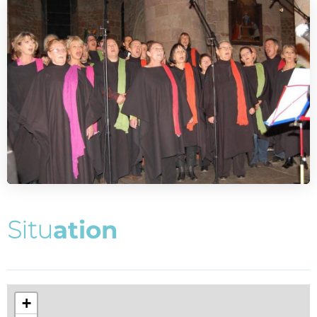
S
i
t
u
a
t
i
o
n
+