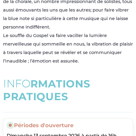
de la chorale, un nombre impressionnant de solistes, tous
aussi émouvants les uns que les autres; pour faire vibrer
la blue note si particulière à cette musique qui ne laisse
personne indifférent.
Le souffle du Gospel va faire vaciller la lumière
merveilleuse qui sommeille en nous, la vibration de plaisir
à travers laquelle peut se révéler et se communiquer
l’Inaudible ; l’émotion est assurée.
I
N
F
O
R
M
A
T
I
O
N
S
P
R
A
T
I
Q
U
E
S
Périodes d'ouverture
Dimanche 13 septembre 2026 à partir de 16h.