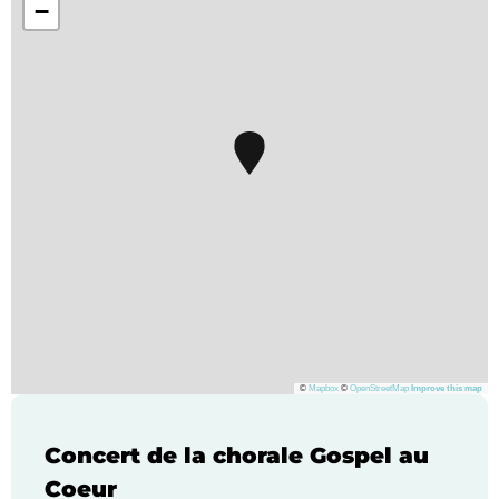
−
©
Mapbox
©
OpenStreetMap
Improve this map
Concert de la chorale Gospel au
Coeur