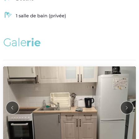
1 salle de bain (privée)
G
a
l
e
r
i
e