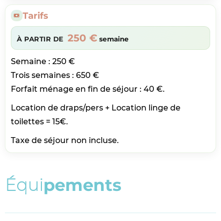
Tarifs
250 €
À PARTIR DE
semaine
Semaine : 250 €
Trois semaines : 650 €
Forfait ménage en fin de séjour : 40 €.
Location de draps/pers + Location linge de
toilettes = 15€.
Taxe de séjour non incluse.
É
q
u
i
p
e
m
e
n
t
s