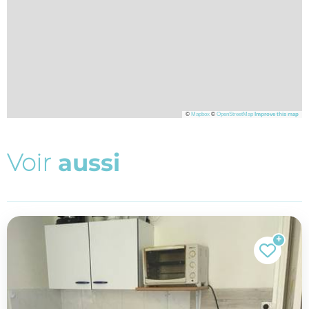
©
Mapbox
©
OpenStreetMap
Improve this map
V
o
i
r
a
u
s
s
i