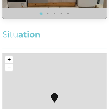
S
i
t
u
a
t
i
o
n
+
−