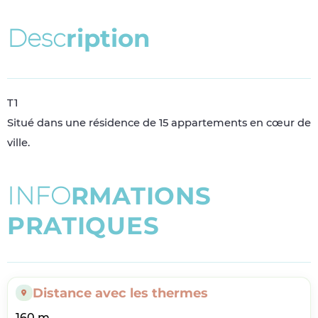
D
e
s
c
r
i
p
t
i
o
n
T1
Situé dans une résidence de 15 appartements en cœur de
ville.
I
N
F
O
R
M
A
T
I
O
N
S
P
R
A
T
I
Q
U
E
S
Distance avec les thermes
160 m