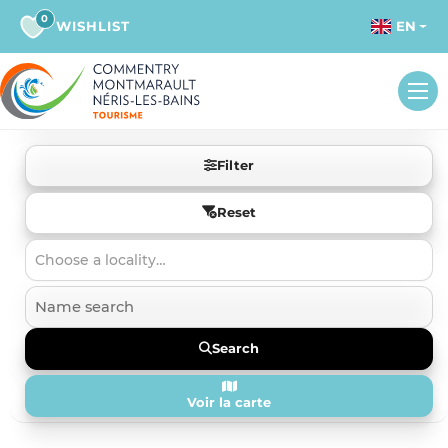
0
WISHLIST
EN
Filter
Reset
Choose a locality…
Search
Voir la carte