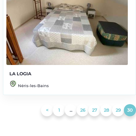
LA LOGIA
Néris-les-Bains
(curren
<
1
...
26
27
28
29
30