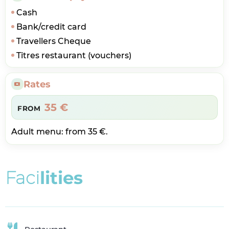
Cash
Bank/credit card
Travellers Cheque
Titres restaurant (vouchers)
Rates
35 €
FROM
Adult menu: from 35 €.
F
a
c
i
l
i
t
i
e
s