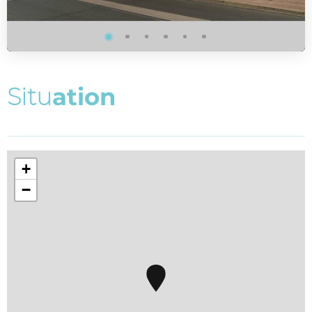
S
i
t
u
a
t
i
o
n
+
−