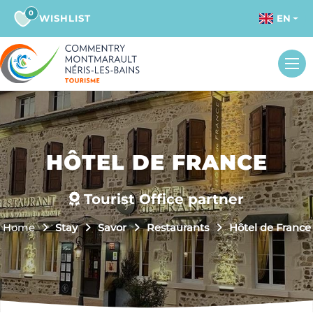
0
WISHLIST
EN
HÔTEL DE FRANCE
Tourist Office partner
Home
Stay
Savor
Restaurants
Hôtel de France