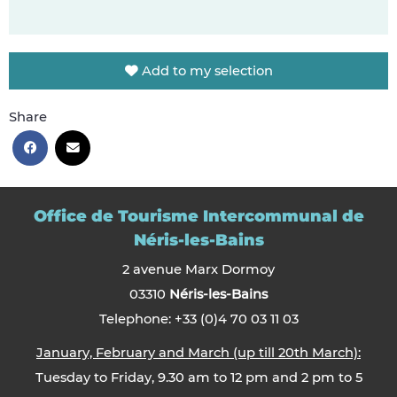
Add to my selection
Share
Office de Tourisme Intercommunal de
Néris-les-Bains
2 avenue Marx Dormoy
03310
Néris-les-Bains
Telephone: +33 (0)4 70 03 11 03
January, February and March (up till 20th March):
Tuesday to Friday, 9.30 am to 12 pm and 2 pm to 5