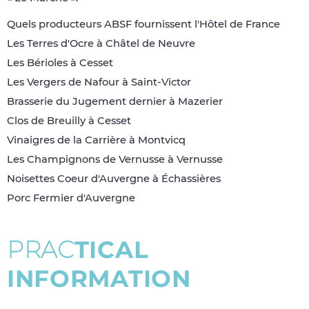
Quels producteurs ABSF fournissent l'Hôtel de France
Les Terres d'Ocre à Châtel de Neuvre
Les Bérioles à Cesset
Les Vergers de Nafour à Saint-Victor
Brasserie du Jugement dernier à Mazerier
Clos de Breuilly à Cesset
Vinaigres de la Carrière à Montvicq
Les Champignons de Vernusse à Vernusse
Noisettes Coeur d'Auvergne à Échassières
Porc Fermier d'Auvergne
P
R
A
C
T
I
C
A
L
I
N
F
O
R
M
A
T
I
O
N