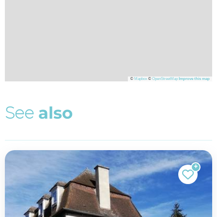
©
Mapbox
©
OpenStreetMap
Improve this map
S
e
e
a
l
s
o