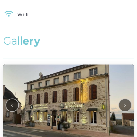
Wi-fi
G
a
l
l
e
r
y