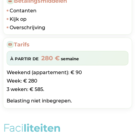
Betalingsmiddelen
Contanten
Kijk op
Overschrijving
Tarifs
280 €
À PARTIR DE
semaine
Weekend (appartement): € 90
Week: € 280
3 weken: € 585.
Belasting niet inbegrepen.
F
a
c
i
l
i
t
e
i
t
e
n