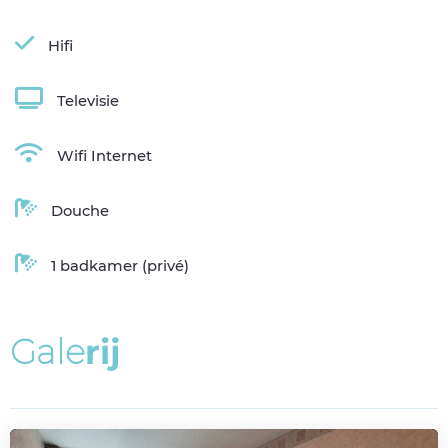
Hifi
Televisie
Wifi Internet
Douche
1 badkamer (privé)
G
a
l
e
r
i
j