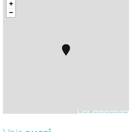
+
−
©
Mapbox
©
OpenStreetMap
Improve this map