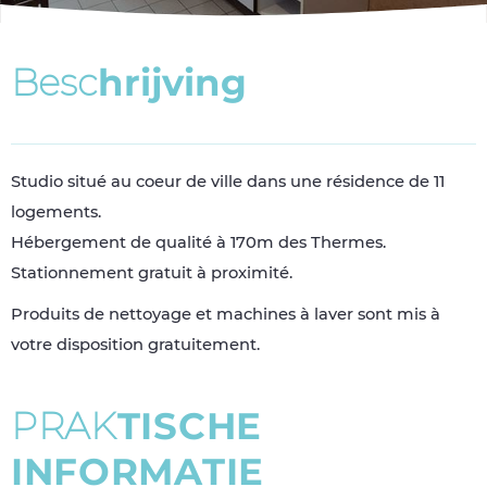
B
e
s
c
h
r
i
j
v
i
n
g
Studio situé au coeur de ville dans une résidence de 11
logements.
Hébergement de qualité à 170m des Thermes.
Stationnement gratuit à proximité.
Produits de nettoyage et machines à laver sont mis à
votre disposition gratuitement.
P
R
A
K
T
I
S
C
H
E
I
N
F
O
R
M
A
T
I
E