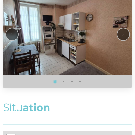
S
i
t
u
a
t
i
o
n