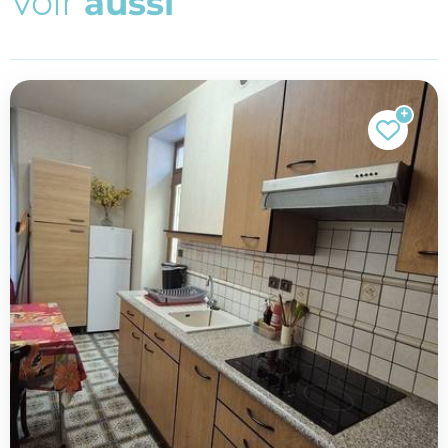
V
o
i
r
a
u
s
s
i