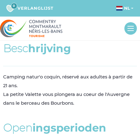
0
VERLANGLIJST
NL
B
e
s
c
h
r
i
j
v
i
n
g
Camping natur'o coquin, réservé aux adultes à partir de
21 ans.
La petite Valette vous plongera au coeur de l'Auvergne
dans le berceau des Bourbons.
O
p
e
n
i
n
g
s
p
e
r
i
o
d
e
n