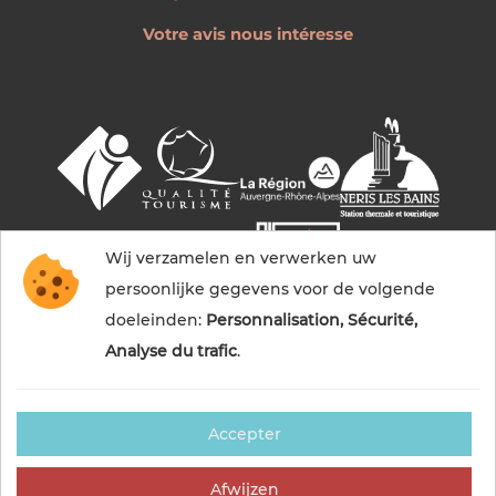
Votre avis nous intéresse
Wij verzamelen en verwerken uw
persoonlijke gegevens voor de volgende
doeleinden:
Personnalisation, Sécurité,
Analyse du trafic
.
Accepter
© 2026 Commentry, Montmarault, Néris-les-bains
tourisme — Alle rechten voorbehouden
Afwijzen