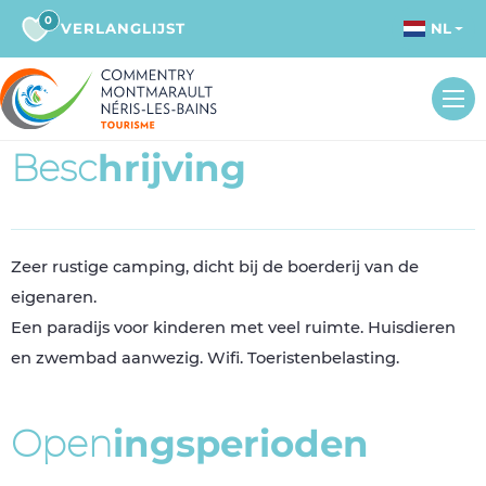
0
VERLANGLIJST
NL
B
e
s
c
h
r
i
j
v
i
n
g
Zeer rustige camping, dicht bij de boerderij van de
eigenaren.
Een paradijs voor kinderen met veel ruimte. Huisdieren
en zwembad aanwezig. Wifi. Toeristenbelasting.
O
p
e
n
i
n
g
s
p
e
r
i
o
d
e
n