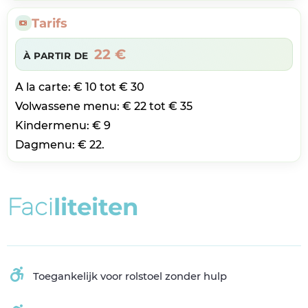
Tarifs
22 €
À PARTIR DE
A la carte: € 10 tot € 30
Volwassene menu: € 22 tot € 35
Kindermenu: € 9
Dagmenu: € 22.
F
a
c
i
l
i
t
e
i
t
e
n
Toegankelijk voor rolstoel zonder hulp