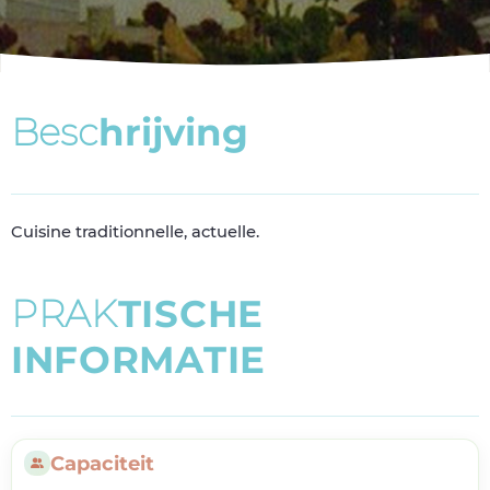
B
e
s
c
h
r
i
j
v
i
n
g
Cuisine traditionnelle, actuelle.
P
R
A
K
T
I
S
C
H
E
I
N
F
O
R
M
A
T
I
E
Capaciteit