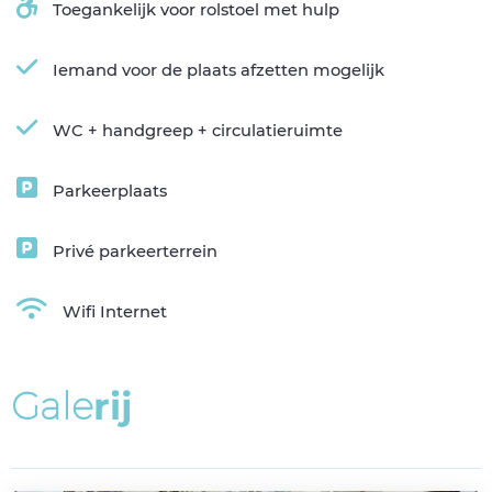
Toegankelijk voor rolstoel met hulp
Iemand voor de plaats afzetten mogelijk
WC + handgreep + circulatieruimte
Parkeerplaats
Privé parkeerterrein
Wifi Internet
G
a
l
e
r
i
j