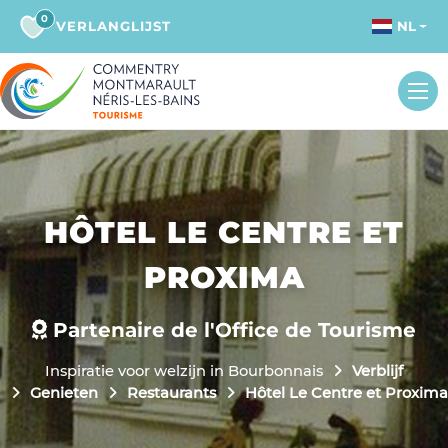
0
VERLANGLIJST
NL
HÔTEL LE CENTRE ET
PROXIMA
Partenaire de l'Office de Tourisme
Inspiratie voor welzijn in Bourbonnais
Verblijf
Genieten
Restaurants
Hôtel Le Centre et Proxima