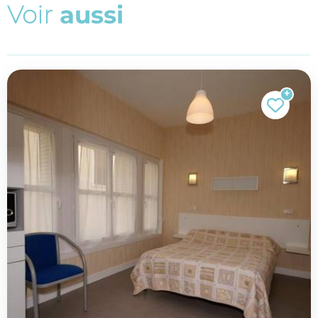
V
o
i
r
a
u
s
s
i