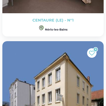
CENTAURE (LE) - N°1
Néris-les-Bains