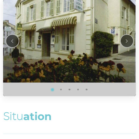
S
i
t
u
a
t
i
o
n