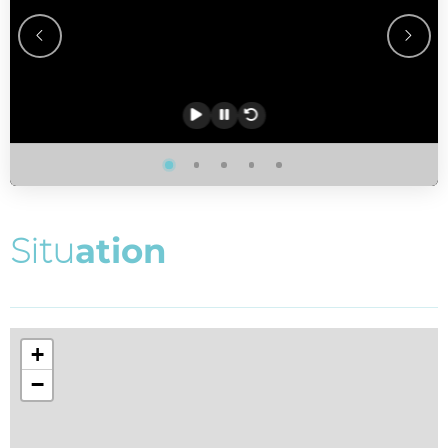
S
i
t
u
a
t
i
o
n
+
−