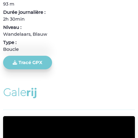
93 m
Durée journalière :
2h 30min
Niveau :
Wandelaars, Blauw
Type :
Boucle
Tracé GPX
G
a
l
e
r
i
j