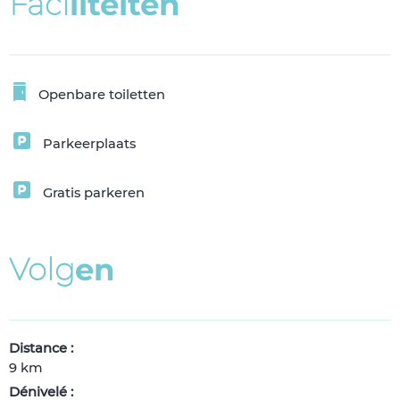
F
a
c
i
l
i
t
e
i
t
e
n
Openbare toiletten
Parkeerplaats
Gratis parkeren
V
o
l
g
e
n
Distance :
9 km
Dénivelé :