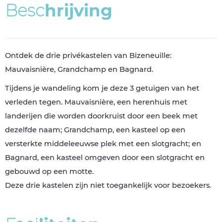
B
e
s
c
h
r
i
j
v
i
n
g
Ontdek de drie privékastelen van Bizeneuille:
Mauvaisnière, Grandchamp en Bagnard.
Tijdens je wandeling kom je deze 3 getuigen van het
verleden tegen. Mauvaisnière, een herenhuis met
landerijen die worden doorkruist door een beek met
dezelfde naam; Grandchamp, een kasteel op een
versterkte middeleeuwse plek met een slotgracht; en
Bagnard, een kasteel omgeven door een slotgracht en
gebouwd op een motte.
Deze drie kastelen zijn niet toegankelijk voor bezoekers.