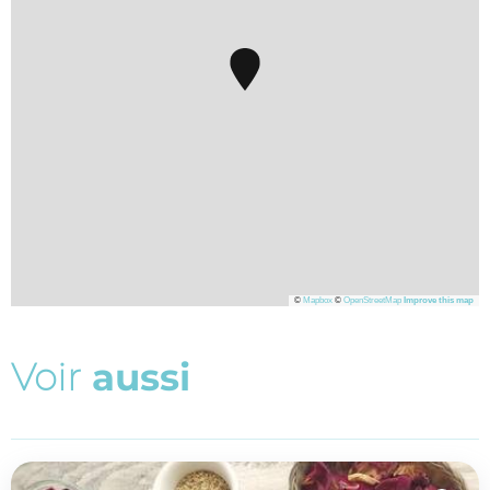
©
Mapbox
©
OpenStreetMap
Improve this map
V
o
i
r
a
u
s
s
i